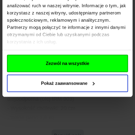
szybkiego sznurowania.
analizować ruch w naszej witrynie. Informacje o tym, jak
korzystasz z naszej witryny, udostępniamy partnerom
Wysoka, 20 centymetrowa cholewka wykończona
społecznościowym, reklamowym i analitycznym.
miękkim kołnierzem chroni stopę oraz stawy
Partnerzy mogą połączyć te informacje z innymi danymi
przed urazami i kontuzjami.
otrzymanymi od Ciebie lub uzyskanymi podczas
korzystania z ich usług.
Wodoodporność gwarantuje membrana
Hydroguard® zabezpieczająca stopy przed
przemoczeniem.
Zezwól na wszystkie
- Kolor: black
- Materiał: skóra, nylon
Pokaż zaawansowane
- Podeszwa: antypoślizgowa (Astm D471-12A) i
olejoodporna (olej IRM 903)
- Wysokość cholewki: 20 cm
- Waga pary: 1,8 kg