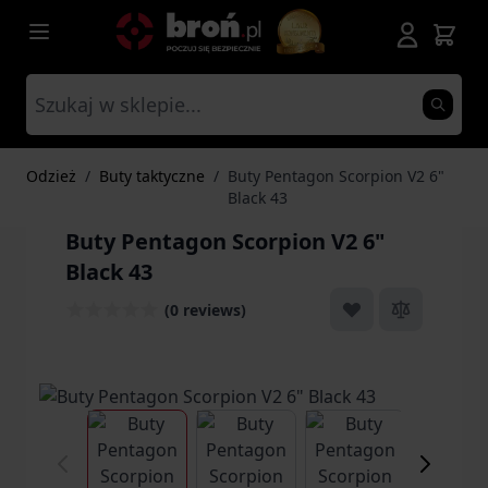
Przejdź do treści
Odzież
/
Buty taktyczne
/
Buty Pentagon Scorpion V2 6"
Black 43
Buty Pentagon Scorpion V2 6"
Black 43
(0 reviews)
View larger image
View larger image
View larger ima
Vi