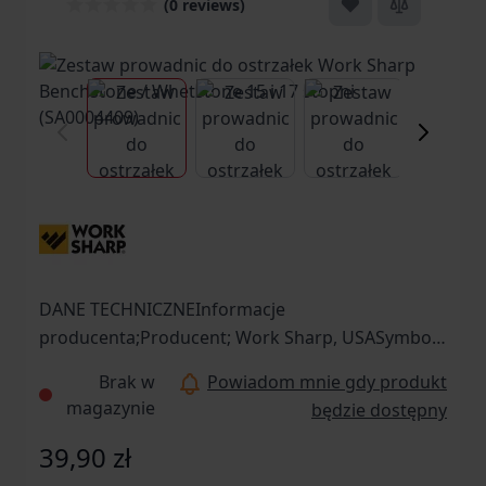
(0 reviews)
View larger image
View larger image
View larger ima
Vi
DANE TECHNICZNEInformacje
producenta;Producent; Work Sharp, USASymbol
dostawcy; SA0004409
Brak w
Powiadom mnie gdy produkt
magazynie
będzie dostępny
39,90 zł