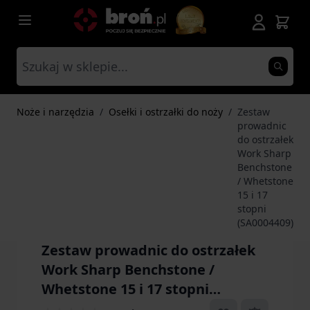
Przejdź do treści
Noże i narzędzia
/
Osełki i ostrzałki do noży
/
Zestaw
prowadnic
do ostrzałek
Work Sharp
Benchstone
/ Whetstone
15 i 17
stopni
(SA0004409)
Zestaw prowadnic do ostrzałek
Work Sharp Benchstone /
Whetstone 15 i 17 stopni
(SA0004409)