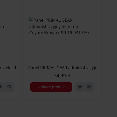
izelek Elodon - Multicam (PRI-19-031990)
Panel PRIMAL GEAR administracyjny Behemo 
Pan
34,99 zł
Zobacz produkt