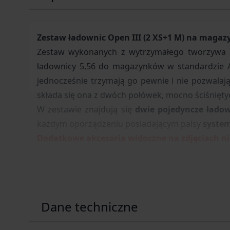
Zestaw ładownic Open III (2 XS+1 M) na magazy
Zestaw wykonanych z wytrzymałego tworzywa p
ładownicy 5,56 do magazynków w standardzie
jednocześnie trzymają go pewnie i nie pozwala
składa się ona z dwóch połówek, mocno ściśnięt
W zestawie znajdują się
dwie pojedyncze łado
każdym oporządzeniu posiadającym palsy
syste
Dodatkowe akcesoria widoczne na zdjęciach n
Dane techniczne