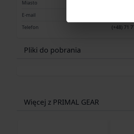
Miasto
Wrocław
E-mail
b2b@gfco
Telefon
(+48) 71 7
Pliki do pobrania
Więcej z PRIMAL GEAR