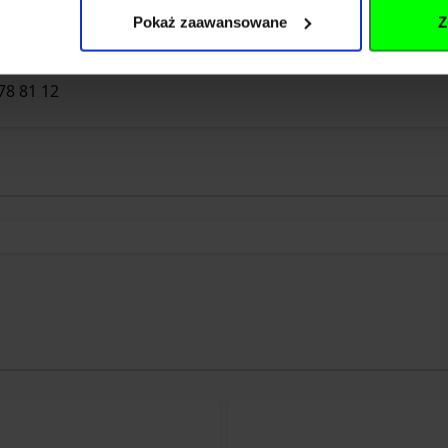
Pokaż zaawansowane
Z
rp.pl
78 81 12