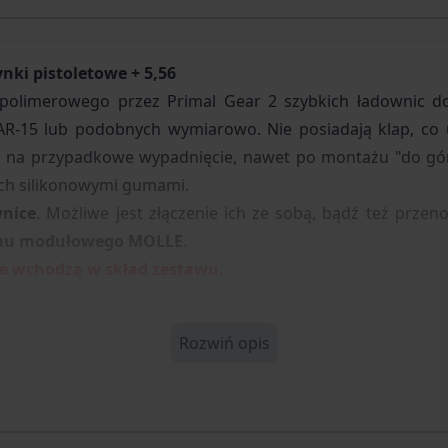
nki pistoletowe + 5,56
olimerowego przez Primal Gear 2 szybkich ładownic d
 AR-15 lub podobnych wymiarowo
. Nie posiadają klap, c
ją na przypadkowe wypadnięcie, nawet po montażu "do gór
ych silikonowymi gumami.
wnice
. Możliwe jest złączenie ich ze sobą, bądź też prze
mu modułowego MOLLE
.
ie wchodzą w skład zestawu.
Rozwiń opis