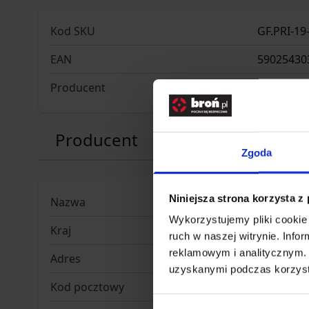
Kod SKU
GF.PRI-19
EAN
59025430
Producent
PRIMAL G
Producent
Zgoda
Niniejsza strona korzysta z
Nazwa
GF CORP Sp
Wykorzystujemy pliki cookie 
Kraj
Polska
ruch w naszej witrynie. Inf
reklamowym i analitycznym. 
Adres
ul. Jana 
uzyskanymi podczas korzysta
Kod pocztowy
51-162