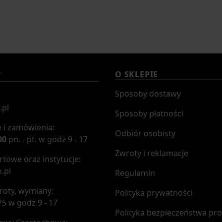
O SKLEPIE
T
Sposoby dostawy
.pl
Sposoby płatności
 i zamówienia:
Odbiór osobisty
00
pn. - pt. w godz 9 - 17
Zwroty i reklamacje
towe oraz instytucje:
.pl
Regulamin
roty, wymiany:
Polityka prywatności
75 w godz 9 - 17
Polityka bezpieczeństwa pr