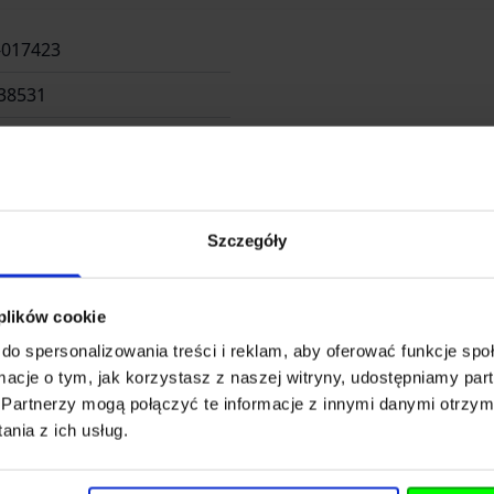
-017423
38531
EAR
Szczegóły
 plików cookie
. Z o.o. Sp.k.
do spersonalizowania treści i reklam, aby oferować funkcje sp
ormacje o tym, jak korzystasz z naszej witryny, udostępniamy p
Partnerzy mogą połączyć te informacje z innymi danymi otrzym
Długosza 42-46
nia z ich usług.