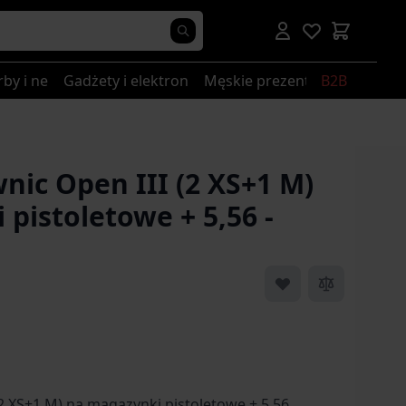
rby i nerki
Gadżety i elektronika
Męskie prezenty
B2B
nic Open III (2 XS+1 M)
pistoletowe + 5,56 -
 image
View larger image
View larger image
2 XS+1 M) na magazynki pistoletowe + 5,56