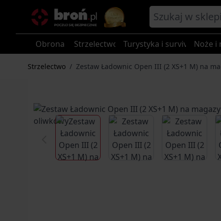
Przejdź do treści
Obrona
Strzelectwo
Turystyka i survival
Noże i 
Strzelectwo
/
Zestaw Ładownic Open III (2 XS+1 M) na mag
View larger image
View larger image
View larg