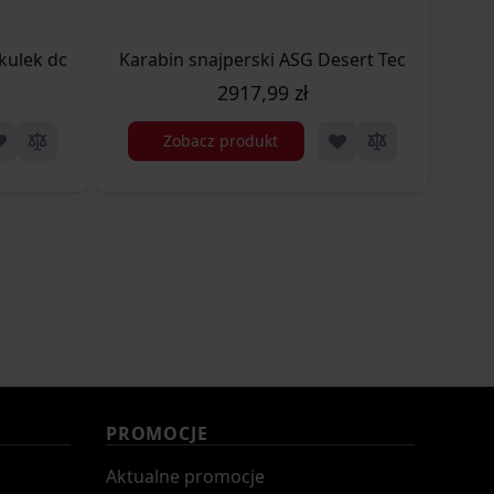
lek do replik SRS - szary (SVB-05-027810)
Karabin snajperski ASG Desert Tech SRS-A2/M
Kara
2917,99 zł
Zobacz produkt
PROMOCJE
Aktualne promocje