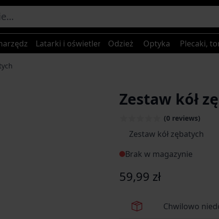
narzędzia
Latarki i oświetlenie
Odzież
Optyka
Plecaki, to
tych
Zestaw kół z
(0 reviews)
age
Zestaw kół zębatych
Brak w magazynie
59,99 zł
Chwilowo nied