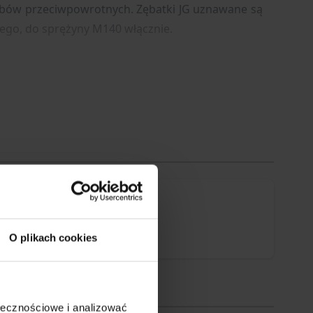
ębów przeciwpowrotnych. Zębatki JG uznawane są
ego, do sprężyny M140 włącznie.
O plikach cookies
ołecznościowe i analizować