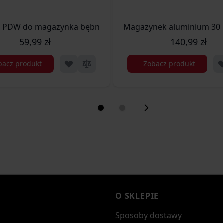
Magazynek 30 kulek Green Gas do replik ICS Challenger (ICS-05-033491)
Magazynek aluminium 30 ku
Adapter PDW do magazynka bębnowego - Czarny (ICS-05-033495)
59,99 zł
140,99 zł
bacz produkt
Zobacz produkt
O SKLEPIE
T
Sposoby dostawy