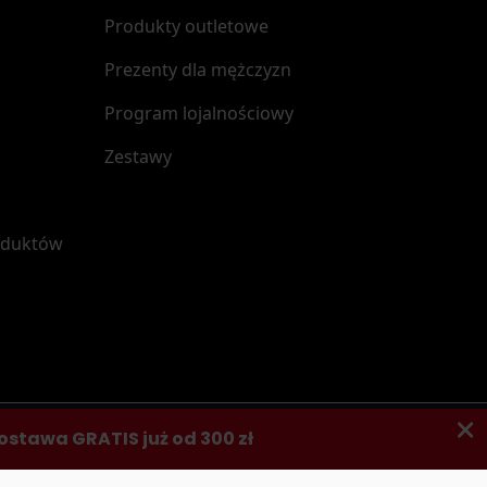
Produkty outletowe
Prezenty dla mężczyzn
Program lojalnościowy
Zestawy
oduktów
Obserwuj nas: