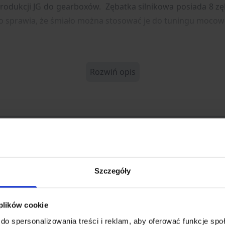
rodukcji JG do gearboxów. Zębatka silnikowa posiada 8 z
co sprawia, że śmiało można stosować je do tuningu mocow
Rozwiń opis
-001458
16673
Szczegóły
 plików cookie
do spersonalizowania treści i reklam, aby oferować funkcje sp