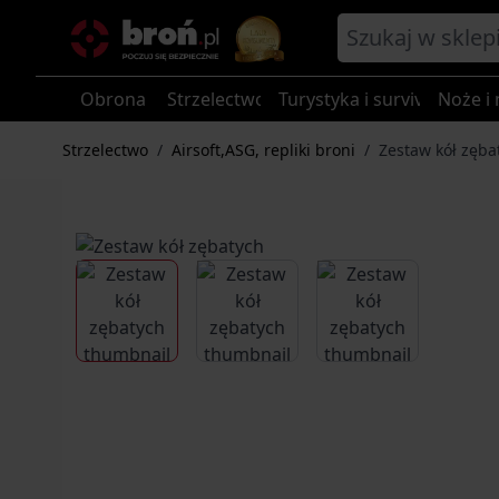
Przejdź do treści
Obrona
Strzelectwo
Turystyka i survival
Noże i 
Strzelectwo
/
Airsoft,ASG, repliki broni
/
Zestaw kół zęba
View larger image
View larger image
View larger im