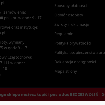
.pl
Sposoby płatności
 i zamówienia:
Odbiór osobisty
00
pn. - pt. w godz 9 - 17
Zwroty i reklamacje
towe oraz instytucje:
.pl
Regulamin
roty, wymiany:
Polityka prywatności
75 w godz 9 - 17
Polityka bezpieczeństwa pr
mowy Częstochowa:
Deklaracja dostępności
7 111 w godz.:
 - 18
Mapa strony
5