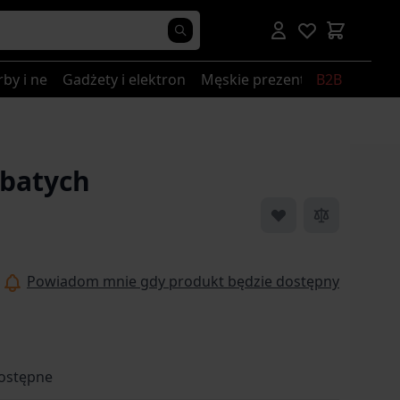
rby i nerki
Gadżety i elektronika
Męskie prezenty
B2B
ębatych
Powiadom mnie gdy produkt będzie dostępny
ostępne