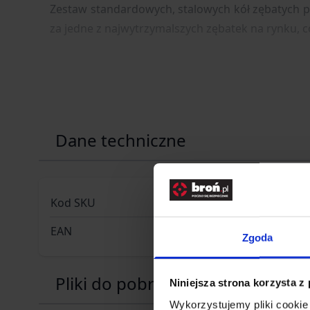
Zestaw standardowych, stalowych kół zębatych
p
za jedne z najwytrzymalszych zębatek na rynku, 
Dane techniczne
Kod SKU
GF.JGG-08
EAN
59025431
Zgoda
Pliki do pobrania
Niniejsza strona korzysta z
Wykorzystujemy pliki cookie 