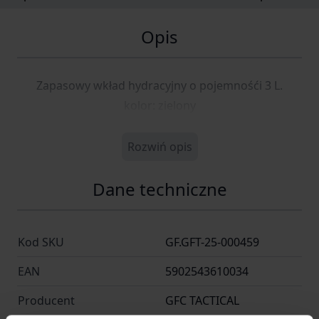
Opis
Zapasowy wkład hydracyjny o pojemnośći 3 L.
kolor: zielony
Rozwiń opis
Dane techniczne
Kod SKU
GF.GFT-25-000459
EAN
5902543610034
Producent
GFC TACTICAL