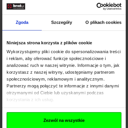
Producent
Zgoda
Szczegóły
O plikach cookies
Nazwa
GF Corp Sp. z o.o. Sp. K.
Kraj
Polska
Niniejsza strona korzysta z plików cookie
Wykorzystujemy pliki cookie do spersonalizowania treści
Adres
ul. Jana Długosza 42-46
i reklam, aby oferować funkcje społecznościowe i
analizować ruch w naszej witrynie. Informacje o tym, jak
Kod pocztowy
51-162
korzystasz z naszej witryny, udostępniamy partnerom
Miasto
Wrocław
społecznościowym, reklamowym i analitycznym.
Partnerzy mogą połączyć te informacje z innymi danymi
E-mail
b2b@gfcorp.pl
otrzymanymi od Ciebie lub uzyskanymi podczas
korzystania z ich usług.
Pliki do pobrania
Zezwól na wszystkie