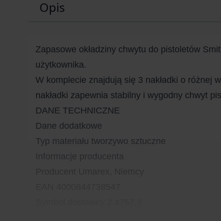
Opis
Zapasowe okładziny chwytu do pistoletów Smit
użytkownika.
W komplecie znajdują się 3 nakładki o różnej
nakładki zapewnia stabilny i wygodny chwyt pis
DANE TECHNICZNE
Dane dodatkowe
Typ materiału tworzywo sztuczne
Informacje producenta
Producent Umarex, Niemcy
EAN 4000844738547
Symbol dostawcy 2.4767.3