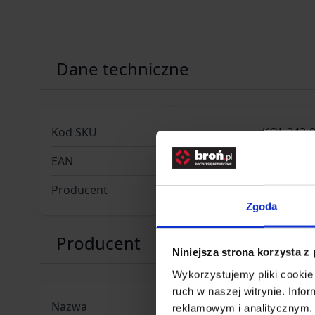
Dane techniczne
Kod SKU
KOL.343-
EAN
40008447
Producent
UMAREX
Zgoda
Producent
Niniejsza strona korzysta z
Wykorzystujemy pliki cookie 
ruch w naszej witrynie. Inf
Nazwa
UMAREX 
reklamowym i analitycznym. 