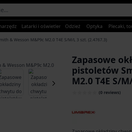
narzędzia
Latarki i oświetlenie
Odzież
Optyka
Plecaki, to
mith & Wesson M&P9c M2.0 T4E S/M/L 3 szt. (2.4767.3)
Zapasowe okł
pistoletów S
er image
View larger image
View larger image
View larger image
M2.0 T4E S/M/L
(0 reviews)
Zapasowe okładziny chwyt