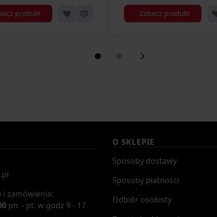
bacz produkt
Zobacz produkt
O SKLEPIE
T
Sposoby dostawy
.pl
Sposoby płatności
 i zamówienia:
Odbiór osobisty
00
pn. - pt. w godz 9 - 17