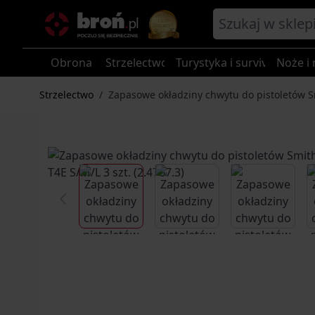
Przejdź do treści
Obrona
Strzelectwo
Turystyka i survival
Noże i 
Strzelectwo
/
Zapasowe okładziny chwytu do pistoletów S
View larger image
View larger image
View larg