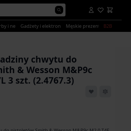
rby i nerki
Gadżety i elektronika
Męskie prezenty
B2B
adziny chwytu do
mith & Wesson M&P9c
 3 szt. (2.4767.3)
u do pistoletów Smith & Wesson M&P9c M2.0 T4E