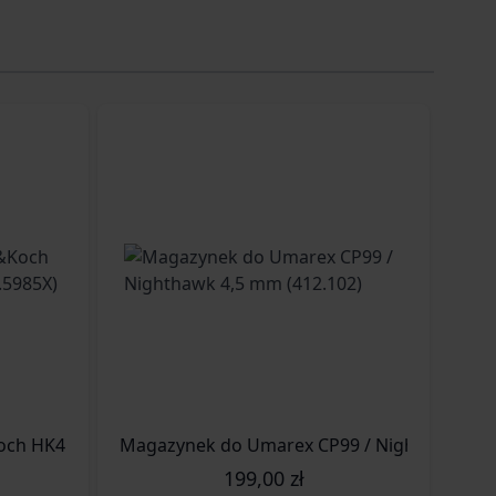
och HK417 6 mm green gas (2.5985X)
Magazynek do Umarex CP99 / Nighthawk 4,5
Mag
199,00 zł