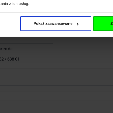
nia z ich usług.
d 2
Pokaż zaawansowane
Z
rex.de
32 / 638 01