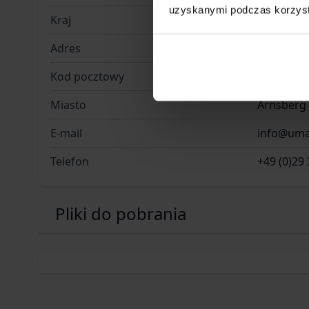
uzyskanymi podczas korzysta
Kraj
Niemcy
Adres
Donnerfel
Kod pocztowy
59757
Miasto
Arnsberg
E-mail
info@uma
Telefon
+49 (0)29 
Pliki do pobrania