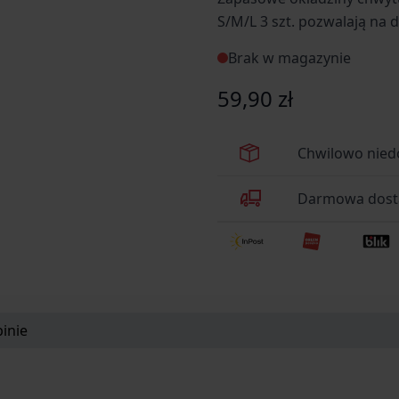
S/M/L 3 szt. pozwalają na 
użytkownika.
Brak w magazynie
59,90 zł
Chwilowo nied
Darmowa dosta
inie