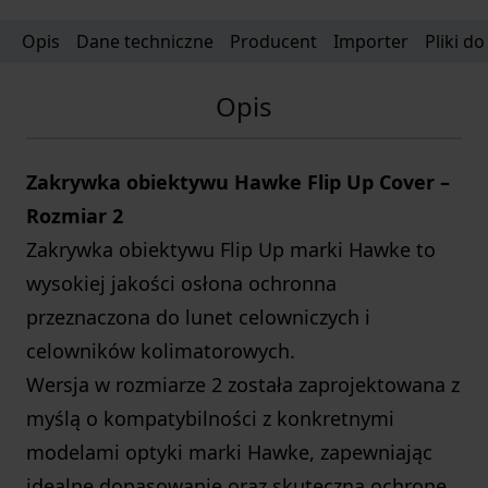
Opis
Dane techniczne
Producent
Importer
Pliki d
Opis
Zakrywka obiektywu Hawke Flip Up Cover –
Rozmiar 2
Zakrywka obiektywu Flip Up marki Hawke to
wysokiej jakości osłona ochronna
przeznaczona do lunet celowniczych i
celowników kolimatorowych.
Wersja w rozmiarze 2 została zaprojektowana z
myślą o kompatybilności z konkretnymi
modelami optyki marki Hawke, zapewniając
idealne dopasowanie oraz skuteczną ochronę