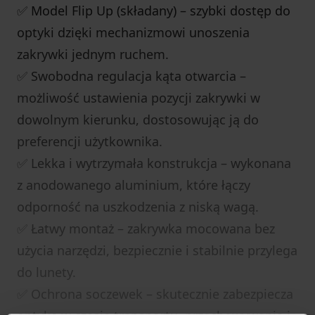
✅ Model Flip Up (składany) – szybki dostęp do
optyki dzięki mechanizmowi unoszenia
zakrywki jednym ruchem.
✅ Swobodna regulacja kąta otwarcia –
możliwość ustawienia pozycji zakrywki w
dowolnym kierunku, dostosowując ją do
preferencji użytkownika.
✅ Lekka i wytrzymała konstrukcja – wykonana
z anodowanego aluminium, które łączy
odporność na uszkodzenia z niską wagą.
✅ Łatwy montaż – zakrywka mocowana bez
użycia narzędzi, bezpiecznie i stabilnie przylega
do lunety.
✅ Ochrona soczewek – skutecznie zabezpiecza