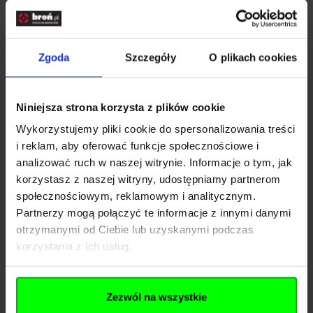
optykę w czasie transportu, przechowywania i
podczas działań w terenie.
Dane techniczne:
Zgoda
Szczegóły
O plikach cookies
Producent Hawke
Model Flip Up Cover Size 2
Niniejsza strona korzysta z plików cookie
Typ Osłona obiektywu (przednia)
Materiał Anodowane aluminium
Wykorzystujemy pliki cookie do spersonalizowania treści
i reklam, aby oferować funkcje społecznościowe i
Kolor Czarny
analizować ruch w naszej witrynie. Informacje o tym, jak
Mechanizm otwierania Flip Up – składany
Rozwiń opis
korzystasz z naszej witryny, udostępniamy partnerom
Regulacja kąta otwarcia Tak
społecznościowym, reklamowym i analitycznym.
Partnerzy mogą połączyć te informacje z innymi danymi
Kompatybilność Vantage 30 WA, Vantage 30
Dane techniczne
otrzymanymi od Ciebie lub uzyskanymi podczas
WA SF, Airmax 1", Airmax 30 SF, XB30 Pro
korzystania z ich usług.
Rok produkcji lunet 2015 i nowsze
Kod SKU
KOL.354-192
Wyłączenia kompatybilności Frontier,
Zezwól na wszystkie
EAN
5054492610518
Endurance 30 WA, XB/XB1