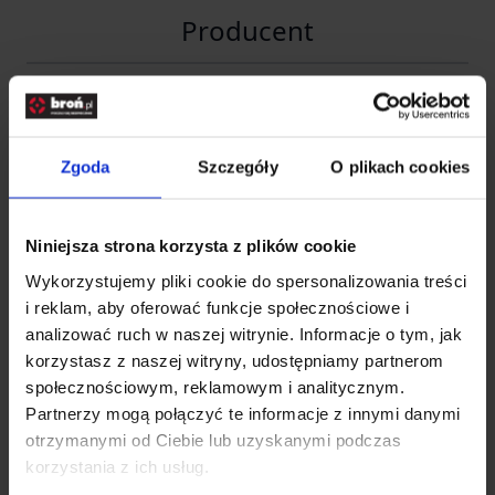
Producent
Delta Optical spółka z
Nazwa
ograniczoną
odpowiedzialnością sp.k.
Zgoda
Szczegóły
O plikach cookies
Kraj
Polska
Niniejsza strona korzysta z plików cookie
Adres
Piękna 1
Wykorzystujemy pliki cookie do spersonalizowania treści
Kod pocztowy
05-300
i reklam, aby oferować funkcje społecznościowe i
analizować ruch w naszej witrynie. Informacje o tym, jak
Nowe Osiny, Mińsk
Miasto
korzystasz z naszej witryny, udostępniamy partnerom
Mazowiecki
społecznościowym, reklamowym i analitycznym.
Partnerzy mogą połączyć te informacje z innymi danymi
E-mail
info@deltaoptical.pl
otrzymanymi od Ciebie lub uzyskanymi podczas
Telefon
257592995
korzystania z ich usług.