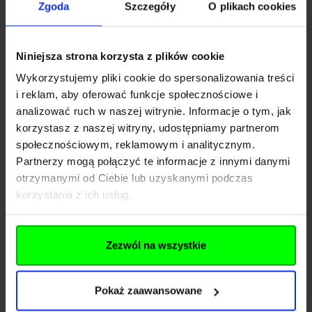
Nazwa
TRADING COMPANY
Zgoda
Szczegóły
O plikach cookies
LIMITED
Kraj
Chiny
Niniejsza strona korzysta z plików cookie
EAST DONGFENG ROAD
Wykorzystujemy pliki cookie do spersonalizowania treści
Adres
850
i reklam, aby oferować funkcje społecznościowe i
analizować ruch w naszej witrynie. Informacje o tym, jak
Kod pocztowy
510600
korzystasz z naszej witryny, udostępniamy partnerom
społecznościowym, reklamowym i analitycznym.
Miasto
GUANGZHOU
Partnerzy mogą połączyć te informacje z innymi danymi
otrzymanymi od Ciebie lub uzyskanymi podczas
Importer
korzystania z ich usług.
Nazwa
Kaliber Sp. z o.o.
Zezwól na wszystkie
Kraj
Polska
Pokaż zaawansowane
Św. Maksymiliana
Adres