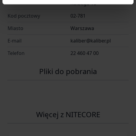
Kolbego 16
Kod pocztowy
02-781
Miasto
Warszawa
E-mail
kaliber@kaliber.pl
Telefon
22 460 47 00
Pliki do pobrania
Więcej z NITECORE