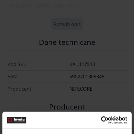
MH40,P25, SRT7, CR6 , MH25.
Rozwiń opis
Dane techniczne
Kod SKU
KAL.117510
EAN
5902701305345
Producent
NITECORE
Producent
SYSMAX INDUSTRY