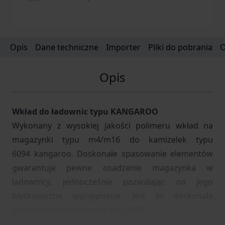
Opis
Dane techniczne
Importer
Pliki do pobrania
O
Opis
Wkład do ładownic typu KANGAROO
Wykonany z wysokiej jakości polimeru wkład na
magazynki typu m4/m16 do kamizelek typu
6094 kangaroo. Doskonałe spasowanie elementów
gwarantuje pewne osadzenie magazynka w
ładownicy, jednocześnie pozwalając na jego
błyskawiczne wyciągnięcie. Jest to doskonała
alternatywa dla ładownic typu FAST.