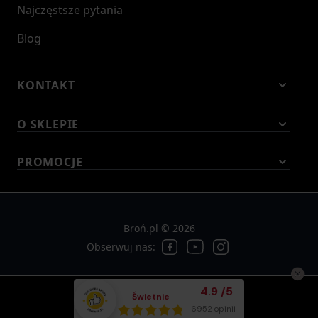
Najczęstsze pytania
Blog
KONTAKT
O SKLEPIE
PROMOCJE
Broń.pl © 2026
Obserwuj nas:
Średnia ocena klient
4.9
/
5
Świetnie
Łącznie opinii:
6952 opinii