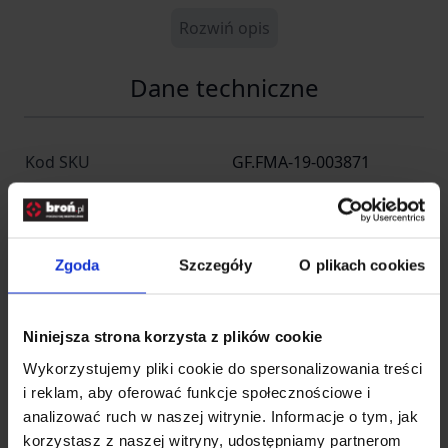
Rozwiń opis
Dane techniczne
Kod SKU
GF.FMA-19-003871
EAN
5902543441447
Producent
FMA
Zgoda
Szczegóły
O plikach cookies
Importer
Niniejsza strona korzysta z plików cookie
Wykorzystujemy pliki cookie do spersonalizowania treści
INFINITY FUND Sp z o. o.
Nazwa
i reklam, aby oferować funkcje społecznościowe i
SK
analizować ruch w naszej witrynie. Informacje o tym, jak
korzystasz z naszej witryny, udostępniamy partnerom
Kraj
Polska