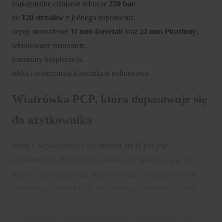
maksymalne ciśnienie robocze
250 bar
,
do
120 strzałów
z jednego napełnienia,
szyny montażowe
11 mm Dovetail
oraz
22 mm Picatinny
,
wbudowany manometr,
manualny bezpiecznik,
lekka i wytrzymała konstrukcja polimerowa.
Wiatrówka PCP, która dopasowuje się
do użytkownika
Jedną z największych zalet modelu
Jet II
jest jego
uniwersalność. Konstrukcja została zaprojektowana w taki
sposób, aby użytkownik mógł korzystać z niej zarówno jak z
poręcznego pistoletu PCP, jak i lekkiego karabinka z kolbą.
Taka funkcjonalność sprawia, że wiatrówka doskonale
sprawdza się w różnych scenariuszach użytkowania – od