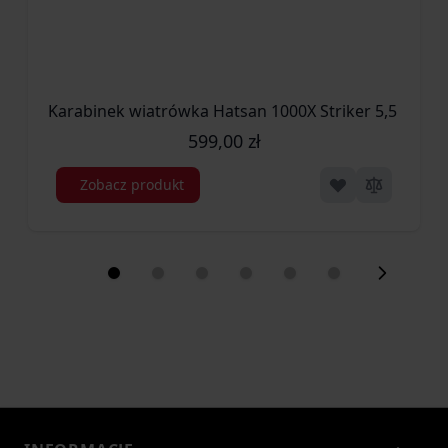
jednego ładowania.
To bardzo dobry wynik w tej klasie konstrukcji, który
przekłada się na dłuższe sesje strzeleckie bez konieczności
Karabinek wiatrówka Hatsan 1000X Striker 5,5 mm (0
częstego uzupełniania powietrza. Wbudowany
manometr
599,00 zł
umożliwia bieżącą kontrolę ciśnienia, dzięki czemu
użytkownik może wygodnie monitorować stan zasilania i lepiej
Zobacz produkt
planować strzelanie.
Szyny montażowe – szerokie
możliwości konfiguracji
Wiatrówka została wyposażona w
szynę 11 mm Dovetail
oraz
szyny 22 mm Picatinny
, co znacząco zwiększa możliwości jej
personalizacji. Użytkownik może zamontować na niej różnego