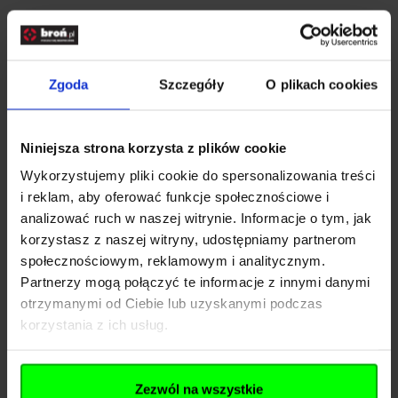
szybkiego strzelania rekreacyjnego po bardziej stabilne
strzelanie tarczowe.
Rozwiń opis
Po rozłożeniu kolby użytkownik zyskuje lepszy punkt
Zgoda
Szczegóły
O plikach cookies
Dane techniczne
podparcia, stabilniejszy skład i większą kontrolę nad bronią, co
bezpośrednio przekłada się na komfort i powtarzalność trafień.
Niniejsza strona korzysta z plików cookie
Po złożeniu model pozostaje kompaktowy, wygodny w
Kod SKU
KOL.053-569
Wykorzystujemy pliki cookie do spersonalizowania treści
transporcie i łatwy do przechowywania.
i reklam, aby oferować funkcje społecznościowe i
EAN
3435610916033
analizować ruch w naszej witrynie. Informacje o tym, jak
korzystasz z naszej witryny, udostępniamy partnerom
Kaliber 5,5 mm – celność i energia na
Producent
HATSAN
społecznościowym, reklamowym i analitycznym.
dłuższym dystansie
PCP - Sprężone
Partnerzy mogą połączyć te informacje z innymi danymi
Rodzaj zasilania
powietrze
otrzymanymi od Ciebie lub uzyskanymi podczas
korzystania z ich usług.
Optima by Hatsan Jet II
w kalibrze
5,5 mm
to świetny
Możliwość montażu
Tak
wybór dla osób, które szukają wiatrówki PCP o większym
celownika
potencjale energetycznym niż modele 4,5 mm, ale nadal
Zezwól na wszystkie