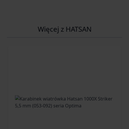
pozwala uzyskać prawidłowe ułożenie głowy względem
przyrządów celowniczych lub zamontowanej optyki. Dzięki
temu z wiatrówki wygodnie mogą korzystać zarówno osoby
prawo-, jak i leworęczne.
Więcej z HATSAN
Komfort podczas dłuższych sesji poprawia także
gumowa,
wentylowana stopka kolby
, która stabilizuje oparcie i
zwiększa wygodę użytkowania.
Wydajny układ PCP – do 120 strzałów
z jednego napełnienia
Jet II korzysta z systemu PCP opartego na
podwójnym
kartuszu 40 + 40 cm³
, co daje łącznie
80 cm³ pojemności
.
Zbiornik można napełnić do ciśnienia
250 bar
, a taka
konfiguracja pozwala oddać nawet około
120 strzałów
z