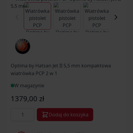
View larger image
View larger image
View larger ima
Vi
Optima by Hatsan Jet II 5,5 mm kompaktowa
wiatrówka PCP 2 w 1
W magazynie
1379,00 zł
Ilość
Dodaj do koszyka