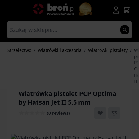
Przejdź do treści
Strzelectwo
/
Wiatrówki i akcesoria
/
Wiatrówki pistolety
/
Wi
pi
P
Op
Ha
II
Wiatrówka pistolet PCP Optima
by Hatsan Jet II 5,5 mm
(0 reviews)