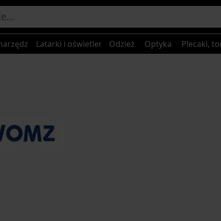
narzędzia
Latarki i oświetlenie
Odzież
Optyka
Plecaki, to