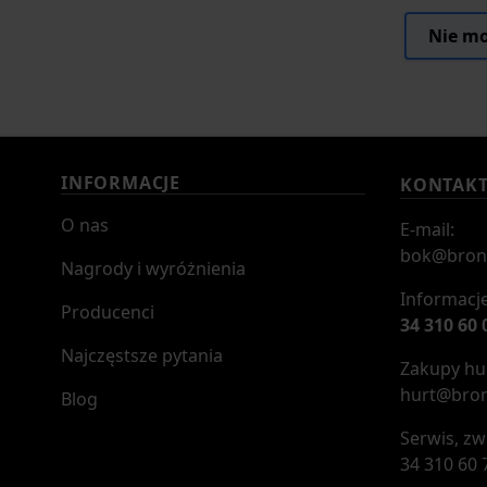
Nie mo
INFORMACJE
KONTAK
O nas
E-mail:
bok@bron
Nagrody i wyróżnienia
Informacje
Producenci
34 310 60 
Najczęstsze pytania
Zakupy hur
hurt@bron
Blog
Serwis, zw
34 310 60 