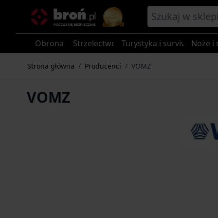
Przejdź do treści
Obrona
Strzelectwo
Turystyka i survival
Noże i 
Strona główna
/
Producenci
/
VOMZ
VOMZ