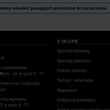
żemy odnaleźć pasujących produktów do zaznaczenia.
O SKLEPIE
T
Sposoby dostawy
.pl
Sposoby płatności
 i zamówienia:
Odbiór osobisty
00
pn. - pt. w godz 9 - 17
Zwroty i reklamacje
towe oraz instytucje:
.pl
Regulamin
roty, wymiany:
Polityka prywatności
75 w godz 9 - 17
Polityka bezpieczeństwa pr