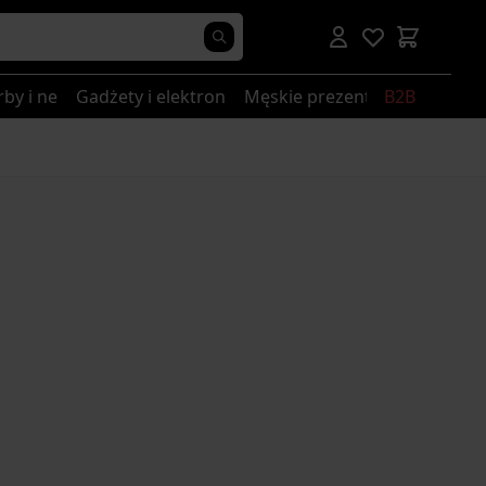
rby i nerki
Gadżety i elektronika
Męskie prezenty
B2B