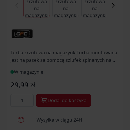
Torba zrzutowa na magazynkiTorba montowana
jest na pasek za pomocą szlufek spinanych na
rzep oraz zatrzask. Od wewnątrz znajduje się
W magazynie
ściągacz, dzięki któremu zabezpieczamy przed
zgubieniem wrzucone do środka zużyte
29,99 zł
magazynki. Torba zrzutowa jest bardzo dobrym
Ilość
rozwiązaniem w trakcie dynamicznej wymiany
Dodaj do koszyka
ognia.
Wysyłka w ciągu 24H