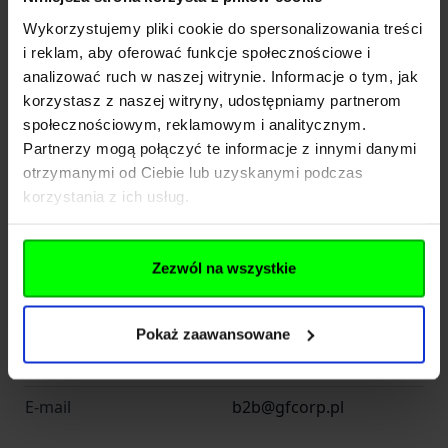
EAN
5902543440082
Wykorzystujemy pliki cookie do spersonalizowania treści
i reklam, aby oferować funkcje społecznościowe i
Producent
GFC TACTICAL
analizować ruch w naszej witrynie. Informacje o tym, jak
korzystasz z naszej witryny, udostępniamy partnerom
Producent
społecznościowym, reklamowym i analitycznym.
Partnerzy mogą połączyć te informacje z innymi danymi
otrzymanymi od Ciebie lub uzyskanymi podczas
korzystania z ich usług.
Nazwa
GF Corp Sp. z o.o. Sp. K.
Kraj
Polska
Zezwól na wszystkie
Adres
ul. Jana Długosza 42-46
Kod pocztowy
51-162
Pokaż zaawansowane
Miasto
Wrocław
E-mail
b2b@gfcorp.pl