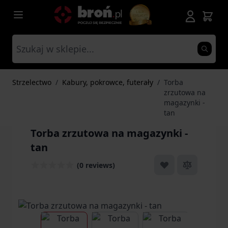
Przejdź do treści
Strzelectwo
/
Kabury, pokrowce, futerały
/
Torba
zrzutowa na
magazynki -
tan
Torba zrzutowa na magazynki -
tan
(0 reviews)
View larger image
View larger image
View larger ima
Vi