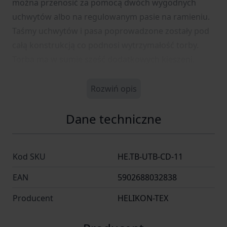
można przenosić za pomocą dwóch wygodnych
uchwytów albo na regulowanym pasie na ramieniu.
Taśmy uchwytów i pasa poprowadzone zostały pod
całą konstrukcją co podnosi wytrzymałość torby.
Torba ma w sumie sześć dodatkowych kieszeni.
Rozwiń opis
Dane techniczne
Kod SKU
HE.TB-UTB-CD-11
EAN
5902688032838
Producent
HELIKON-TEX