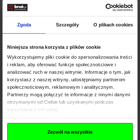
Instrukcja bezpieczeństwa
Zgoda
Szczegóły
O plikach cookies
Znaleźliśmy inne produkty,
Niniejsza strona korzysta z plików cookie
które mogą Cię zainteresować!
Wykorzystujemy pliki cookie do spersonalizowania treści
i reklam, aby oferować funkcje społecznościowe i
analizować ruch w naszej witrynie. Informacje o tym, jak
Navigating through the elements of the carousel is possib
Press to skip carousel
Press to go to carousel navigation
korzystasz z naszej witryny, udostępniamy partnerom
społecznościowym, reklamowym i analitycznym.
Partnerzy mogą połączyć te informacje z innymi danymi
otrzymanymi od Ciebie lub uzyskanymi podczas
korzystania z ich usług.
Zezwól na wszystkie