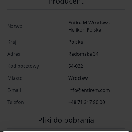
Producent
Entire M Wrocław -
Nazwa
Helikon Polska
Kraj
Polska
Adres
Radomska 34
Kod pocztowy
54-032
Miasto
Wrocław
E-mail
info@entirem.com
Telefon
+48 71 317 80 00
Pliki do pobrania