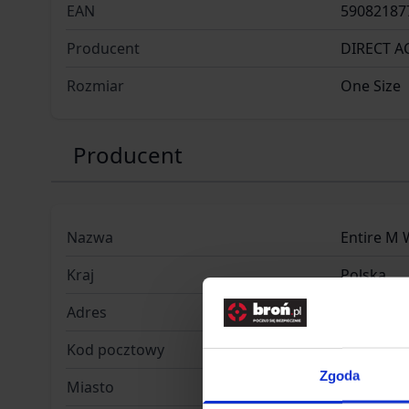
EAN
59082187
Producent
DIRECT A
Rozmiar
One Size
Producent
Nazwa
Entire M 
Kraj
Polska
Adres
Radomska
Kod pocztowy
54-032
Zgoda
Miasto
Wrocław