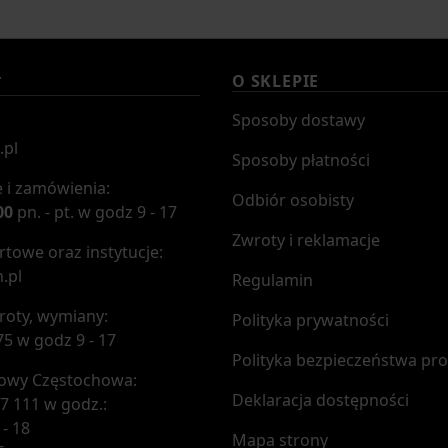
O SKLEPIE
T
Sposoby dostawy
.pl
Sposoby płatności
 i zamówienia:
Odbiór osobisty
00
pn. - pt. w godz 9 - 17
Zwroty i reklamacje
towe oraz instytucje:
.pl
Regulamin
roty, wymiany:
Polityka prywatności
75 w godz 9 - 17
Polityka bezpieczeństwa pr
mowy Częstochowa:
Deklaracja dostępności
7 111 w godz.:
 - 18
Mapa strony