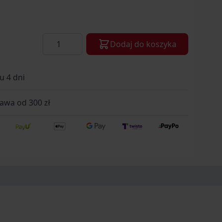
Ilość
Dodaj do koszyka
u 4 dni
wa od 300 zł