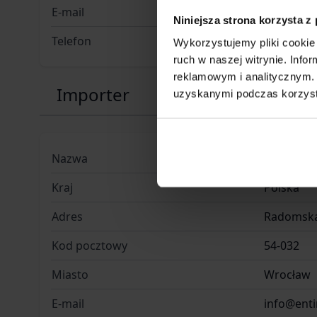
E-mail
info@ent
Niniejsza strona korzysta z
Telefon
+48 71 31
Wykorzystujemy pliki cookie 
ruch w naszej witrynie. Inf
reklamowym i analitycznym. 
Importer
uzyskanymi podczas korzysta
Nazwa
Entire M 
Kraj
Polska
Adres
Radomska
Kod pocztowy
54-032
Miasto
Wrocław
E-mail
info@ent