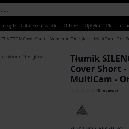
narzędzia
Latarki i oświetlenie
Odzież
Optyka
Plecaki, to
CT ACTION Cover Short - Aluminum Fiberglass - MultiCam - One S
Tłumik SILEN
age
Cover Short -
MultiCam - O
(0 reviews)
SILENCER COVER SHORT