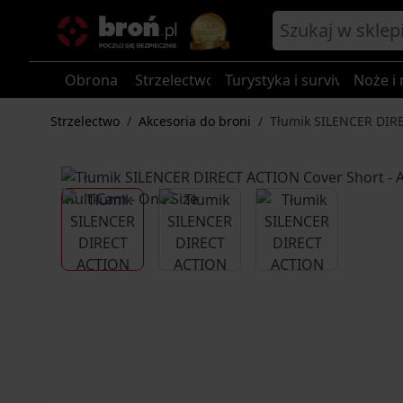
Przejdź do treści
Obrona
Strzelectwo
Turystyka i survival
Noże i 
Strzelectwo
/
Akcesoria do broni
/
Tłumik SILENCER DIRE
View larger image
View larger image
View larger im