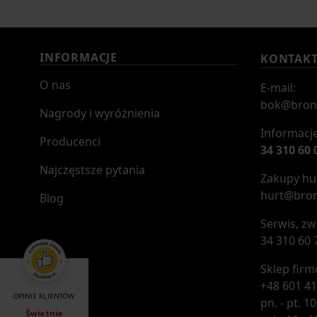
INFORMACJE
KONTAK
O nas
E-mail:
bok@bron
Nagrody i wyróżnienia
Informacje
Producenci
34 310 60 
Najczęstsze pytania
Zakupy hur
hurt@bron
Blog
Serwis, zw
34 310 60 
Sklep fir
+48 601 41
OPINIE KLIENTÓW
pn. - pt. 10
Świetnie