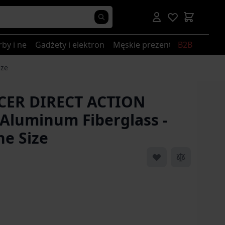
rby i nerki
Gadżety i elektronika
Męskie prezenty
B2B
ize
CER DIRECT ACTION
 Aluminum Fiberglass -
ne Size