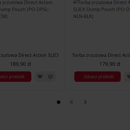
H LARGE - Cordura - Coyote Brown (PO-DMPL-CD5-CBR)
rzutowa Direct Action SLICK Dump Pouch (PO-DPSL-NLN-M
Torba zrzutowa Direct Ac
189,90 zł
179,90 zł
bacz produkt
Zobacz produkt