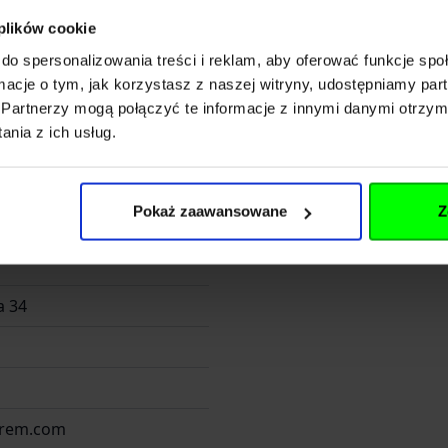
irem.com
 plików cookie
7 80 00
do spersonalizowania treści i reklam, aby oferować funkcje sp
ormacje o tym, jak korzystasz z naszej witryny, udostępniamy p
Partnerzy mogą połączyć te informacje z innymi danymi otrzym
nia z ich usług.
Pokaż zaawansowane
Z
Wrocław - Helikon Polska
 34
irem.com