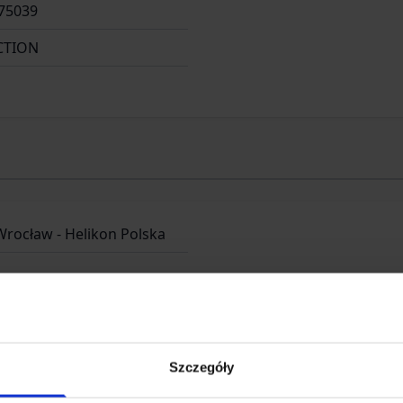
75039
CTION
Wrocław - Helikon Polska
 34
Szczegóły