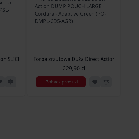
CM)
tion SLICK Dump Pouch (PO-DPSL-NLN-BLK)
Torba zrzutowa Duża Direct Action DUMP P
Tor
229,90 zł
Zobacz produkt