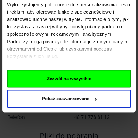
Wykorzystujemy pliki cookie do spersonalizowania treści
Importer
i reklam, aby oferować funkcje społecznościowe i
analizować ruch w naszej witrynie. Informacje o tym, jak
korzystasz z naszej witryny, udostępniamy partnerom
INFINITY FUND Sp z o. o.
społecznościowym, reklamowym i analitycznym.
Nazwa
SK
Partnerzy mogą połączyć te informacje z innymi danymi
otrzymanymi od Ciebie lub uzyskanymi podczas
Kraj
Polska
korzystania z ich usług.
Adres
Jana Długosza 42-46
Zezwól na wszystkie
Kod pocztowy
51-162
Miasto
Wrocław
Pokaż zaawansowane
E-mail
b2b@gfcorp.pl
Telefon
+48 71 778 81 12
Pliki do pobrania