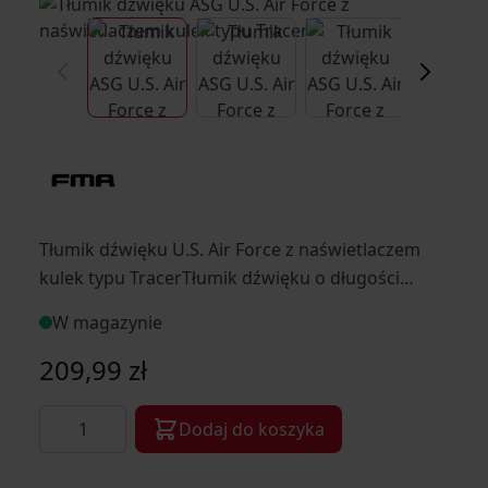
View larger image
View larger image
View larger ima
Vi
Tłumik dźwięku U.S. Air Force z naświetlaczem
kulek typu TracerTłumik dźwięku o długości
190mm i średnicy 35mm wyposażony w
W magazynie
mechanizm naświetlający kulki. Aby tłumik działał
efektywnie, niezbędne są fosforyzujące kulkitypu
209,99 zł
tracer.Tłumik posiada gwint lewoskrętny 14mm.
Ilość
Dodaj do koszyka