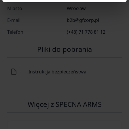
Miasto
Wrocław
E-mail
b2b@gfcorp.pl
Telefon
(+48) 71 778 81 12
Pliki do pobrania
Instrukcja bezpieczeństwa
Więcej z SPECNA ARMS