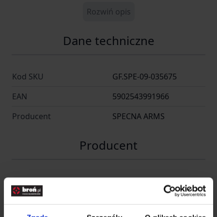
Rozwiń opis
Dane techniczne
Kod SKU
GF.SPE-09-035675
EAN
5902543991966
Producent
SPECNA ARMS
Producent
SPE-GF CORP Sp. Z o.o.
Nazwa
Sp.k.
Kraj
Polska