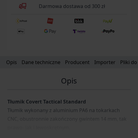
Darmowa dostawa od 300 zł
Opis
Dane techniczne
Producent
Importer
Pliki d
Opis
Tłumik Covert Tactical Standard
Tłumik wykonany z aluminium PA6 na tokarkach
CNC, obustronnie zakończony gwintem 14 mm, tak
prawo- jak i lewoskrętnym.