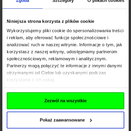
Zgoda
Szczegóły
O plikach cookies
Adres
ul. Jana Długosza 42-46
Kod pocztowy
51-162
Niniejsza strona korzysta z plików cookie
Wykorzystujemy pliki cookie do spersonalizowania treści
Miasto
Wrocław
i reklam, aby oferować funkcje społecznościowe i
analizować ruch w naszej witrynie. Informacje o tym, jak
E-mail
info@gfcorp.p
korzystasz z naszej witryny, udostępniamy partnerom
społecznościowym, reklamowym i analitycznym.
Importer
Partnerzy mogą połączyć te informacje z innymi danymi
otrzymanymi od Ciebie lub uzyskanymi podczas
korzystania z ich usług.
INFINITY FUND Sp z o. o.
Nazwa
SK
Zezwól na wszystkie
Kraj
Polska
Adres
Jana Długosza 42-46
Pokaż zaawansowane
Kod pocztowy
51-162