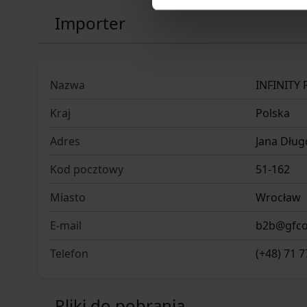
Importer
Nazwa
INFINITY 
Kraj
Polska
Adres
Jana Dług
Kod pocztowy
51-162
Miasto
Wrocław
E-mail
b2b@gfco
Telefon
(+48) 71 7
Pliki do pobrania