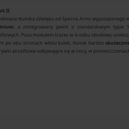
t II
ż odmiana tłumika dźwięku od Specna Arms wyposażonego w
minium
, a zintegrowany gwint o standardowym typie
irsoftowych. Poza modułem tracer, w środku obudowy umie
m po obu stronach wlotu kulek, tłumik bardzo
skuteczni
ywki airsoftowe odbywające się w nocy, w pomieszczeniach