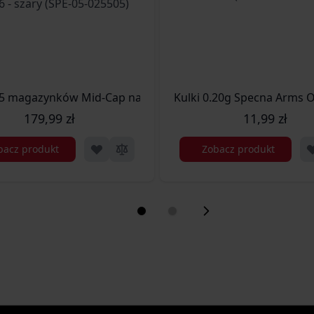
ek - Chaos Grey (SPE-05-025722)
5 magazynków Mid-Cap na 120 kulek do replik M4/M16 - sza
Kulki 0.20g Specna Arm
179,99 zł
11,99 zł
bacz produkt
Zobacz produkt