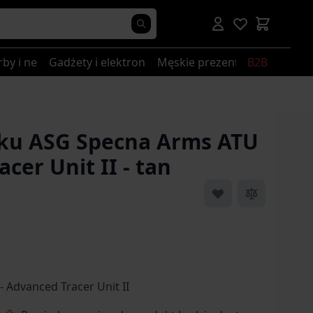
rby i nerki
Gadżety i elektronika
Męskie prezenty
B2B
ku ASG Specna Arms ATU
cer Unit II - tan
 Advanced Tracer Unit II