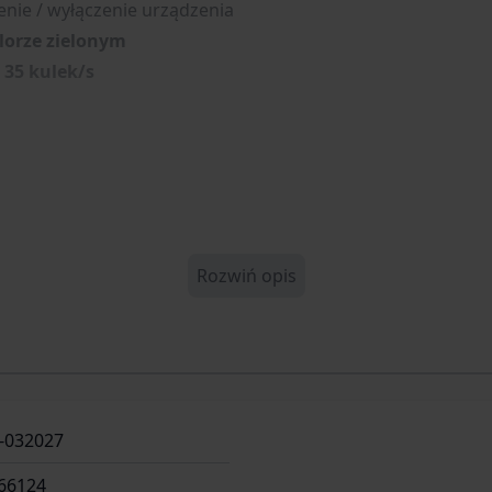
nie / wyłączenie urządzenia
lorze zielonym
t
35 kulek/s
Rozwiń opis
-032027
66124