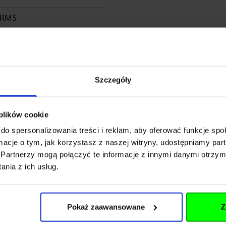
ARMS
Szczegóły
RP Sp. Z o.o. Sp.k.
 plików cookie
do spersonalizowania treści i reklam, aby oferować funkcje sp
Długosza 42-46
ormacje o tym, jak korzystasz z naszej witryny, udostępniamy p
Partnerzy mogą połączyć te informacje z innymi danymi otrzym
nia z ich usług.
orp.p
Pokaż zaawansowane
Z