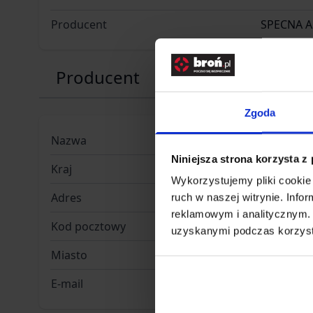
Producent
SPECNA 
Producent
Zgoda
Nazwa
SPE-GF CO
Niniejsza strona korzysta z
Kraj
Polska
Wykorzystujemy pliki cookie 
Adres
ul. Jana 
ruch w naszej witrynie. Inf
reklamowym i analitycznym. 
Kod pocztowy
51-162
uzyskanymi podczas korzysta
Miasto
Wrocław
E-mail
info@gfc