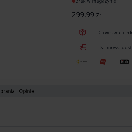
Brak w magazynie
299,99 zł
Chwilowo nied
Darmowa dosta
obrania
Opinie