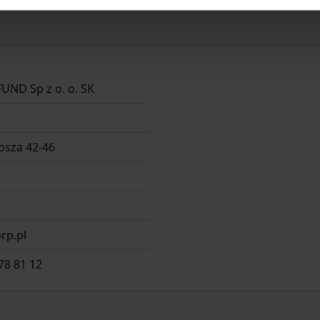
FUND Sp z o. o. SK
osza 42-46
rp.pl
78 81 12