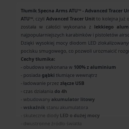
Tłumik Specna Arms ATU™ - Advanced Tracer Uni
ATU™
, czyli
Advanced Tracer Unit
to kolejna ju
została w całości wykonana z
lekkiego alu
najpopularniejszych karabinków i pistoletów a
Dzięki wysokiej mocy diodom LED zlokalizowany
pocisku smugowego, co pozwoli urozmaicić rozgr
Cechy tłumika:
- obudowa wykonana w
100% z aluminium
- posiada
gąbki
tłumiące wewnątrz
- ładowanie przez
złącze USB
- czas działania
do 4h
- wbudowany
akumulator litowy
-
wskaźnik
stanu akumulatora
- skuteczne diody
LED o dużej mocy
- dwustronne źródło światła