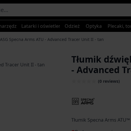
narzędzia
Latarki i oświetlenie
Odzież
Optyka
Plecaki, to
ASG Specna Arms ATU - Advanced Tracer Unit II - tan
Tłumik dźwię
- Advanced Tra
age
(0 reviews)
Tłumik Specna Arms ATU™ -