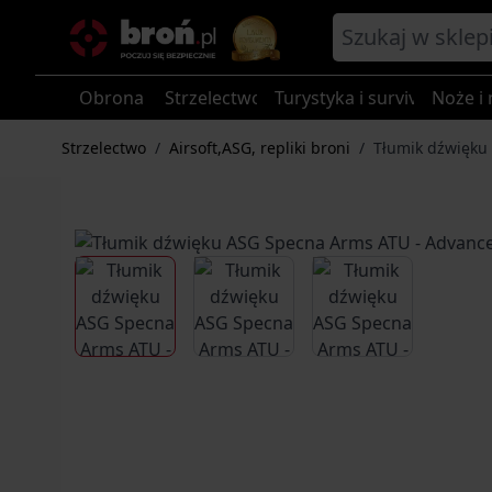
Przejdź do treści
Obrona
Strzelectwo
Turystyka i survival
Noże i 
Strzelectwo
/
Airsoft,ASG, repliki broni
/
Tłumik dźwięku 
View larger image
View larger image
View larger im