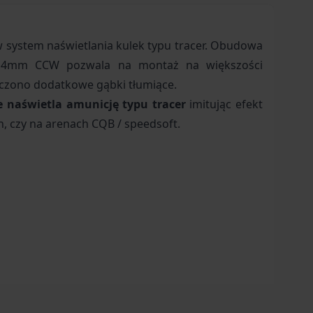
 system naświetlania kulek typu tracer. Obudowa
14mm CCW
pozwala na montaż na większości
szczono dodatkowe
gąbki tłumiące.
e
naświetla amunicję typu tracer
imitując efekt
, czy na arenach CQB / speedsoft.