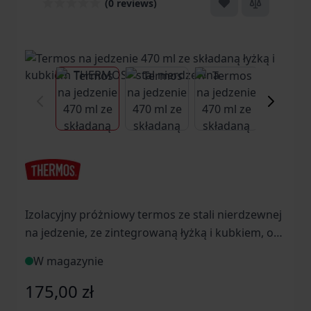
(0 reviews)
View larger image
View larger image
View larger ima
Vi
Izolacyjny próżniowy termos ze stali nierdzewnej
na jedzenie, ze zintegrowaną łyżką i kubkiem, o
objętości 470 ml.
W magazynie
175,00 zł