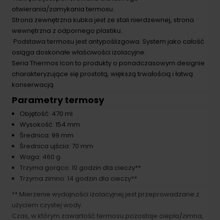
otwierania/zamykania termosu.
Strona zewnętrzna kubka jest ze stali nierdzewnej, strona
wewnętrzna z odpornego plastiku.
Podstawa termosu jest antypoślizgowa. System jako całość
osiąga doskonałe właściwości izolacyjne.
Seria Thermos Icon to produkty o ponadczasowym designie
charakteryzujące się prostotą, większą trwałością i łatwą
konserwacją.
Parametry termosy
Objętość: 470 ml
Wysokość: 154 mm
Średnica: 99 mm
Średnica ujścia: 70 mm
Waga: 460 g
Trzyma gorąco: 10 godzin dla cieczy**
Trzyma zimno: 14 godzin dla cieczy**
** Mierzenie wydajności izolacyjnej jest przeprowadzane z
użyciem czystej wody.
Czas, w którym zawartość termosu pozostaje ciepła/zimna,