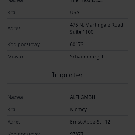
Nazwa
Thermos L.L.C.
Średnica ujścia; 7
Kraj
USA
Waga; 0,46
475 N. Martingale Road,
Trzyma gorąco; 10
Adres
Suite 1100
Trzyma zimno; 14
Kolor; nierdzewny/szary/jasny
Kod pocztowy
60173
Nakrętka
Miasto
Schaumburg, IL
wkręcana + kubek
Inne
Importer
łyżka
Grawerowanie - możliwe przy zamówieniu na
Nazwa
ALFI GMBH
min. 10 szt
Kraj
Niemcy
kubek
Kategorie; termos na jedzenie
Adres
Ernst-Abbe-Str. 12
Kod pocztowy
97877