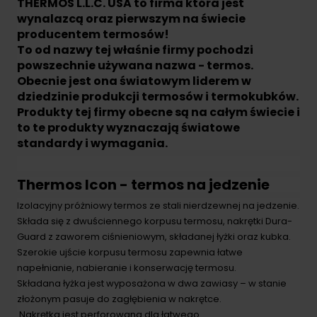
THERMOS L.L.C. USA to firma która jest
wynalazcą oraz pierwszym na świecie
producentem termosów!
To od nazwy tej właśnie firmy pochodzi
powszechnie używana nazwa - termos.
Obecnie jest ona światowym liderem w
dziedzinie produkcji termosów i termokubków.
Produkty tej firmy obecne są na całym świecie i
to te produkty wyznaczają światowe
standardy i wymagania.
Thermos Icon - termos na jedzenie
Izolacyjny próżniowy termos ze stali nierdzewnej na jedzenie.
Składa się z dwuściennego korpusu termosu, nakrętki Dura-
Guard z zaworem ciśnieniowym, składanej łyżki oraz kubka.
Szerokie ujście korpusu termosu zapewnia łatwe
napełnianie, nabieranie i konserwację termosu.
Składana łyżka jest wyposażona w dwa zawiasy – w stanie
złożonym pasuje do zagłębienia w nakrętce.
Nakrętka jest perforowana dla łatwego