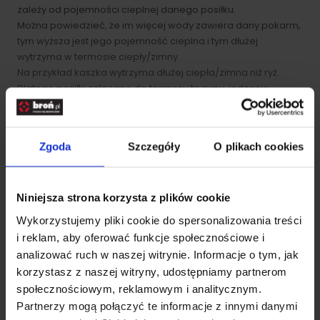
zależy od pojemności cieplnej danego posiłku.
Można powiedzieć, że im więcej wody zawiera dany pokarm,
tym wyższa jest jego pojemność cieplna i tym dłużej
wytrzyma w termosie ciepły/zimny.
Na przykład kaszka wytrzyma dłużej ciepła/zimna niż ryż.
Dlatego posiłki zalecane do termosu to zupy, jedzenie
papkowate, przekąski czy sałatki owocowe.
Czas, w którym posiłek pozostanie ciepły/zimny, można
przedłużyć podgrzaniem/ochłodzeniem termosu, patrz
Zgoda
Szczegóły
O plikach cookies
instrukcja.
Podsumowanie
Termos na jedzenie z
kubkiem izolacyjnym i składaną
Niniejsza strona korzysta z plików cookie
łyżką
.
Wykorzystujemy pliki cookie do spersonalizowania treści
Łyżka jest częścią termosu
- jest dostarczana z
i reklam, aby oferować funkcje społecznościowe i
termosem.
analizować ruch w naszej witrynie. Informacje o tym, jak
Thermos podwójna ściana izolacyjno-próżniowa -
korzystasz z naszej witryny, udostępniamy partnerom
maksymalna izolacja cieplna.
Korpus butelki termicznej wyprodukowano z odpornej stali
społecznościowym, reklamowym i analitycznym.
nierdzewnej spowalniającej wzrost bakterii.
Partnerzy mogą połączyć te informacje z innymi danymi
Większa trwałość
.