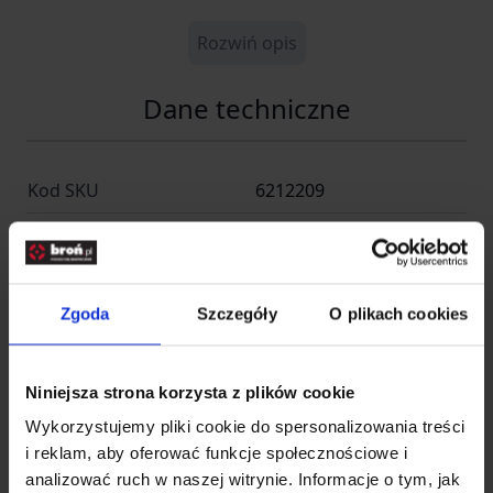
Rozwiń opis
Dane techniczne
Kod SKU
6212209
EAN
793676011356
Producent
GAMO
Zgoda
Szczegóły
O plikach cookies
Producent
Niniejsza strona korzysta z plików cookie
Nazwa
Gamo Outdoor SLU
Wykorzystujemy pliki cookie do spersonalizowania treści
i reklam, aby oferować funkcje społecznościowe i
Kraj
Hiszpania
analizować ruch w naszej witrynie. Informacje o tym, jak