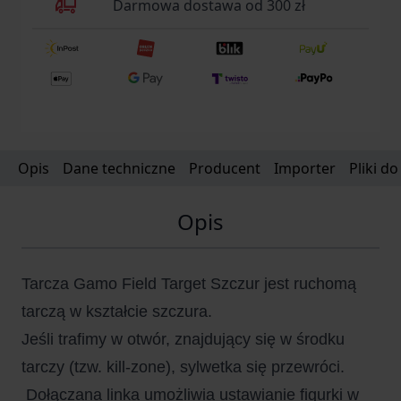
Darmowa dostawa od 300 zł
Opis
Dane techniczne
Producent
Importer
Pliki d
Opis
Tarcza Gamo Field Target Szczur jest ruchomą
tarczą w kształcie szczura.
Jeśli trafimy w otwór, znajdujący się w środku
tarczy (tzw. kill-zone), sylwetka się przewróci.
Dołączana linka umożliwia ustawianie figurki w