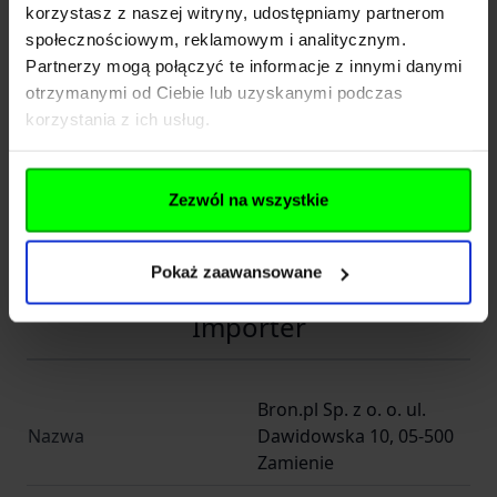
korzystasz z naszej witryny, udostępniamy partnerom
Carretera Santa Creu de
Adres
społecznościowym, reklamowym i analitycznym.
Calafell Nº 43
Partnerzy mogą połączyć te informacje z innymi danymi
otrzymanymi od Ciebie lub uzyskanymi podczas
08-830 Sant Boi de
Kod pocztowy
korzystania z ich usług.
Llobregat
Miasto
Barcelona
Zezwól na wszystkie
E-mail
gamo@gamo.com
Telefon
+34936400254
Pokaż zaawansowane
Importer
Bron.pl Sp. z o. o. ul.
Nazwa
Dawidowska 10, 05-500
Zamienie