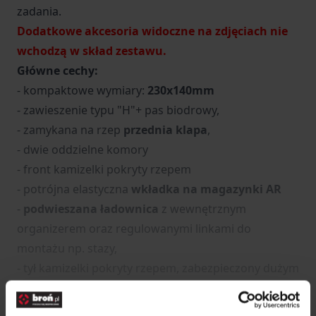
zadania.
Dodatkowe akcesoria widoczne na zdjęciach nie
wchodzą w skład zestawu.
Główne cechy:
- kompaktowe wymiary:
230x140mm
-
zawieszenie typu "H"+ pas biodrowy,
- zamykana na rzep
przednia klapa
,
- dwie oddzielne komory
- front kamizelki pokryty rzepem
- potrójna elastyczna
wkładka na magazynki AR
-
podwieszana ładownica
z wewnętrznym
organizerem oraz regulowanymi linkami do
montażu np. stazy,
- tył kamizelki pokryty rzepem, zabezpieczony dużym
panelem,
- możliwość montażu do kamizelki w systemie