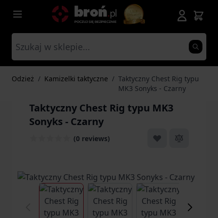
Przejdź do treści
Odzież
/
Kamizelki taktyczne
/
Taktyczny Chest Rig typu
MK3 Sonyks - Czarny
Taktyczny Chest Rig typu MK3
Sonyks - Czarny
(0 reviews)
View larger image
View larger image
View larger ima
Vi