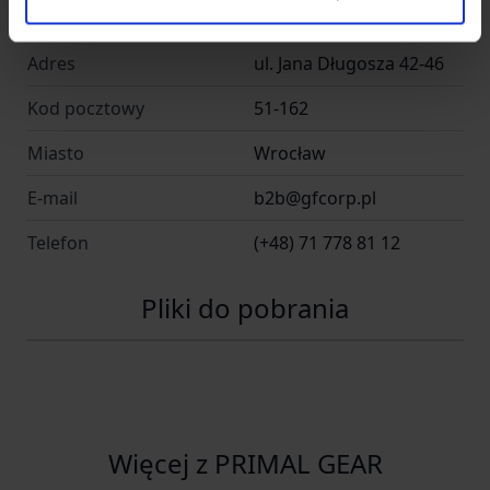
Kraj
Polska
Adres
ul. Jana Długosza 42-46
Kod pocztowy
51-162
Miasto
Wrocław
E-mail
b2b@gfcorp.pl
Telefon
(+48) 71 778 81 12
Pliki do pobrania
Więcej z PRIMAL GEAR