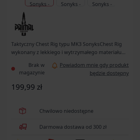
Taktyczny Chest Rig typu MK3 SonyksChest Rig
wykonany z lekkiego i wytrzymałego materiału
Aspen 500D, to bardzo wygodna kamizelka.
Brak w
Powiadom mnie gdy produkt
Dzięki swojej modułowej konstrukcji możemy ją
magazynie
będzie dostępny
dopasować do swoich potrzeb oraz warunków
aktualnie wykonywanego zadania.
199,99 zł
Chwilowo niedostępne
Darmowa dostawa od 300 zł