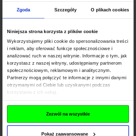
Buckle Up,
Zgoda
Szczegóły
O plikach cookies
Rozwiń opis
Niniejsza strona korzysta z plików cookie
Dane techniczne
Wykorzystujemy pliki cookie do spersonalizowania treści
i reklam, aby oferować funkcje społecznościowe i
analizować ruch w naszej witrynie. Informacje o tym, jak
Kod SKU
GF.PRI-18-032004
korzystasz z naszej witryny, udostępniamy partnerom
społecznościowym, reklamowym i analitycznym.
EAN
5902543965899
Partnerzy mogą połączyć te informacje z innymi danymi
otrzymanymi od Ciebie lub uzyskanymi podczas
Producent
PRIMAL GEAR
korzystania z ich usług.
Producent
Zezwól na wszystkie
Nazwa
GF CORP Sp. Z o.o. Sp.k.
Pokaż zaawansowane