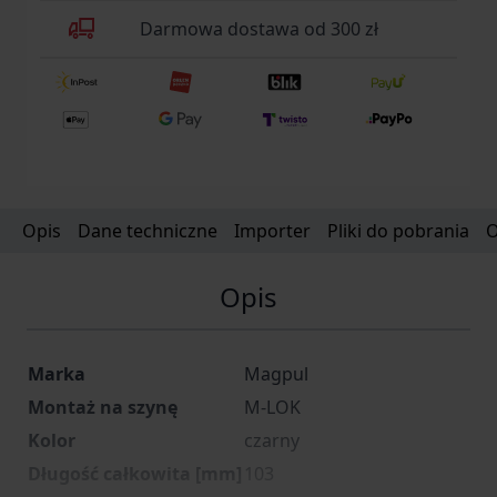
Darmowa dostawa od 300 zł
Opis
Dane techniczne
Importer
Pliki do pobrania
O
Opis
Marka
Magpul
Montaż na szynę
M-LOK
Kolor
czarny
Długość całkowita [mm]
103