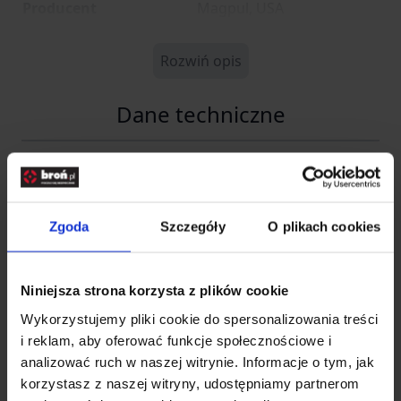
Producent
Magpul, USA
Rozwiń opis
Dane techniczne
Kod SKU
KOL.472-132
EAN
873750001685
Zgoda
Szczegóły
O plikach cookies
Producent
MAGPUL
Niniejsza strona korzysta z plików cookie
Importer
Wykorzystujemy pliki cookie do spersonalizowania treści
i reklam, aby oferować funkcje społecznościowe i
analizować ruch w naszej witrynie. Informacje o tym, jak
Nazwa
SPC Tomasz Kita
korzystasz z naszej witryny, udostępniamy partnerom