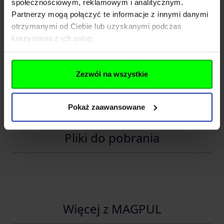
społecznościowym, reklamowym i analitycznym.
Kraj
Polska
Partnerzy mogą połączyć te informacje z innymi danymi
Adres
Kościuszki 114 2N
otrzymanymi od Ciebie lub uzyskanymi podczas
korzystania z ich usług.
Kod pocztowy
61-117
Miasto
Poznań
Zezwól na wszystkie
E-mail
info@specshop.pl
Telefon
+48 533 372 997
Pokaż zaawansowane
Pliki do pobrania
Więcej z MAGPUL