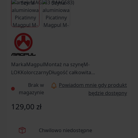
View larger image
View larger image
MarkaMagpulMontaż na szynęM-
LOKKolorczarnyDługość całkowita
[mm]103ProducentMagpul, USA
Brak w
Powiadom mnie gdy produkt
magazynie
będzie dostępny
129,00 zł
Chwilowo niedostępne