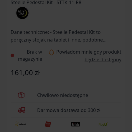
Dane techniczne: - Steelie Pedestal Kit to
poręczny stojak na tablet i inne, podobne
urządzenia - W skład zestawu wchodzi montaż do
Brak w
Powiadom mnie gdy produkt
obudowy, stojak oraz nasączona alkoholem
magazynie
będzie dostępny
chusteczka - Podstawa stojaka na blat posiada
trzy wstawki wykonane z silikonu - Magnes
161,00 zł
neodymowy można bezpiecznie stosować ze
wszystkimi telefonami i tabletami - Mocna taśma
klejąca 3M VHB do montażu mocowania - Taśmę
Chwilowo niedostępne
klejącą można usunąć bez uszkodzenia obudowy
urządzenia - Estetyczna konstrukcja wykonana z
Darmowa dostawa od 300 zł
wysokiej jakości obrabianego metodą CNC
aluminium 6061 oraz stali - Kompatybilny z
innymi podzespołami systemu akcesoriów Steelie