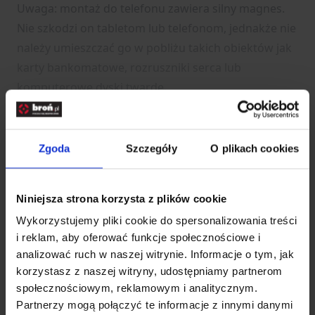
Uwaga: montaż do telefonu zawiera silny magnes.
Nie szkodzi on tabletom lub telefonom, jednakże nie
należy umieszczać go w pobliżu takich obiektów jak
karty bankomatowe, rozruszniki serca lub
komputerowe dyski twarde.
Dane techniczne:
- Steelie Pedestal Kit to poręczny stojak na tablet i
Zgoda
Szczegóły
O plikach cookies
inne, podobne urządzenia
- W skład zestawu wchodzi montaż do obudowy,
Niniejsza strona korzysta z plików cookie
stojak oraz nasączona alkoholem chusteczka
Wykorzystujemy pliki cookie do spersonalizowania treści
- Podstawa stojaka na blat posiada trzy wstawki
Rozwiń opis
i reklam, aby oferować funkcje społecznościowe i
wykonane z silikonu
analizować ruch w naszej witrynie. Informacje o tym, jak
- Magnes neodymowy można bezpiecznie stosować
Dane techniczne
korzystasz z naszej witryny, udostępniamy partnerom
ze wszystkimi telefonami i tabletami
społecznościowym, reklamowym i analitycznym.
- Mocna taśma klejąca 3M VHB do montażu
Partnerzy mogą połączyć te informacje z innymi danymi