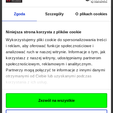
- stały system hop-up
- tylne ucho do mocowania pasa nośnego
Zgoda
Szczegóły
O plikach cookies
- grzbietowa szyna 22mm
RIS / Picatinny
do
montażu optyki
W skład zestawu wchodzi:
Niniejsza strona korzysta z plików cookie
- replika
Wykorzystujemy pliki cookie do spersonalizowania treści
- 3 x shells
i reklam, aby oferować funkcje społecznościowe i
- szybkoładowarka
analizować ruch w naszej witrynie. Informacje o tym, jak
- instrukcja obsługi
korzystasz z naszej witryny, udostępniamy partnerom
społecznościowym, reklamowym i analitycznym.
Partnerzy mogą połączyć te informacje z innymi danymi
Rozwiń opis
otrzymanymi od Ciebie lub uzyskanymi podczas
korzystania z ich usług.
Dane techniczne
Zezwól na wszystkie
Kod SKU
GF.JGG-02-029688