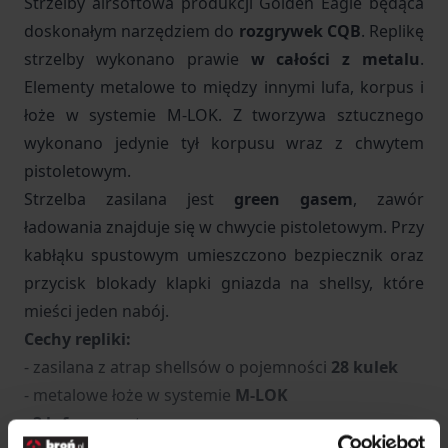
Strzelby airsoftowa produkcji
Golden Eagle
będąca
doskonałym narzędziem do
rozgrywek CQB
. Replikę
strzelby wykonano
prawie
w całości z metalu
.
Elementy metalowe to między innymi lufa, korpus i
łoże w systemie M-LOK. Z tworzywa sztucznego
wykonano jedynie tył korpusu wraz z chwytem
pistoletowym.
Strzelba zasilana jest
green gasem
, zawór
ładowania znajduje się w chwycie pistoletowym. Przy
kabłąku spustowym umieszczono bezpiecznik oraz
przycisk blokady klapki gniazda na shellsy, które
mieści jeden nabój.
Cechy repliki:
- zasilana z atrap shellsów o pojemności
28 kulek
- metalowe łoże w systemie
M-LOK
-
3 lufy
wewnętrzne