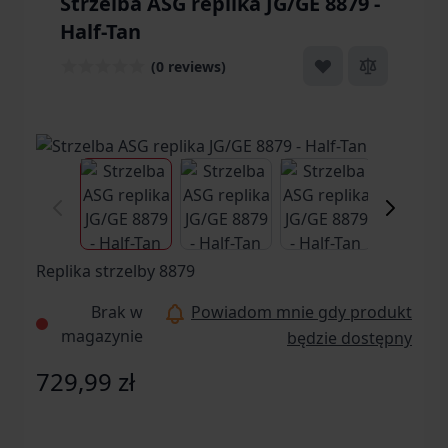
Strzelba ASG replika JG/GE 8879 -
Half-Tan
(0 reviews)
View larger image
View larger image
View larger ima
Vi
Replika strzelby 8879
Brak w
Powiadom mnie gdy produkt
magazynie
będzie dostępny
729,99 zł