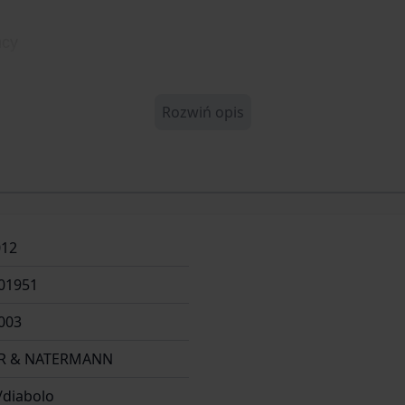
mcy
Rozwiń opis
012
01951
003
R & NATERMANN
/diabolo