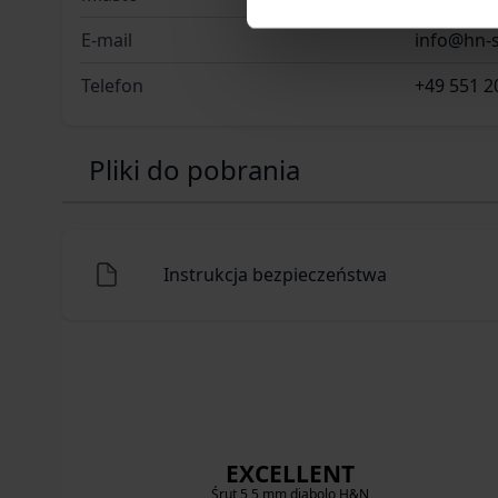
E-mail
info@hn-s
Telefon
+49 551 2
Pliki do pobrania
Instrukcja bezpieczeństwa
EXCELLENT
Śrut 5,5 mm diabolo H&N