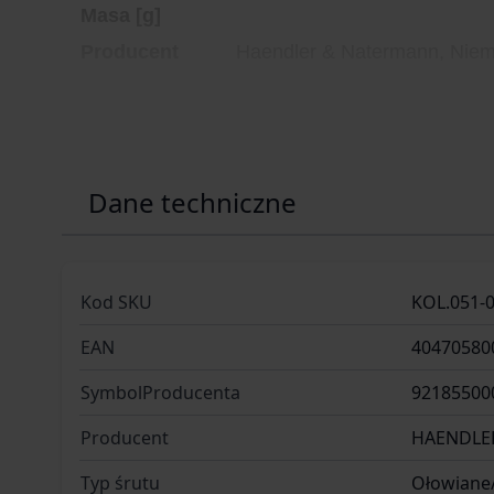
Masa [g]
Producent
Haendler & Natermann, Nie
Dane techniczne
Kod SKU
KOL.051-
EAN
40470580
SymbolProducenta
92185500
Producent
HAENDLE
Typ śrutu
Ołowiane