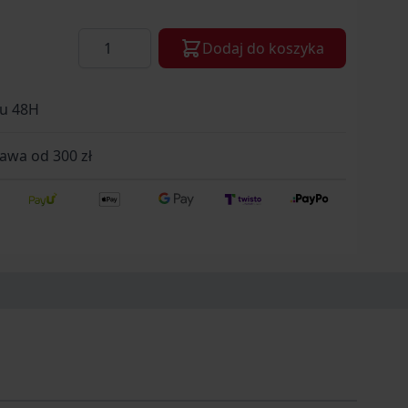
Ilość
Dodaj do koszyka
gu 48H
wa od 300 zł