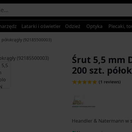
narzędzia
Latarki i oświetlenie
Odzież
Optyka
Plecaki, to
 półokrągły (92185500003)
Śrut 5,5 mm 
age
iew larger image
200 szt. póło
(1 reviews)
Heandler & Natermann w sk