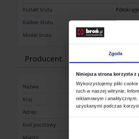
Kształt śrutu
Półokrągł
Kaliber śrutu
5,5 mm
Model śrutu
Baracuda
Zgoda
Producent
Niniejsza strona korzysta z
Wykorzystujemy pliki cookie 
Nazwa
Haendler
ruch w naszej witrynie. Inf
reklamowym i analitycznym. 
Kraj
Niemcy
uzyskanymi podczas korzysta
Adres
Südhanno
Kod pocztowy
37081
Miasto
Göttinge