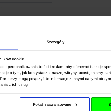
e
Szczegóły
 plików cookie
do spersonalizowania treści i reklam, aby oferować funkcje sp
 & Natermann Sport GmbH
ormacje o tym, jak korzystasz z naszej witryny, udostępniamy p
Partnerzy mogą połączyć te informacje z innymi danymi otrzym
nia z ich usług.
versche Straße 50
Pokaż zaawansowane
Z
n