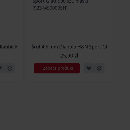
LS)
Rabbit Magnum II 200 szt. półokrągły (92254500003)
Śrut 4,5 mm Diabolo H&N Sport Glatt 500 szt
25,90 zł
Zobacz produkt