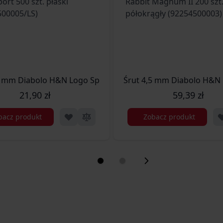
N Silver Point 200 szt. szpiczasty (92345500003)
5 mm Diabolo H&N Logo Sport 500 szt. płaski (93124500005/
Śrut 4,5 mm Diabolo H&N 
21,90 zł
59,39 zł
bacz produkt
Zobacz produkt