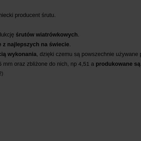
iecki producent śrutu.
dukcję
śrutów wiatrówkowych
.
e z najlepszych na świecie
.
cią wykonania
, dzięki czemu są powszechnie używane p
,5 mm oraz zbliżone do nich, np 4,51 a
produkowane są 
2)