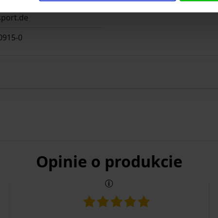
port.de
0915-0
Opinie o produkcie