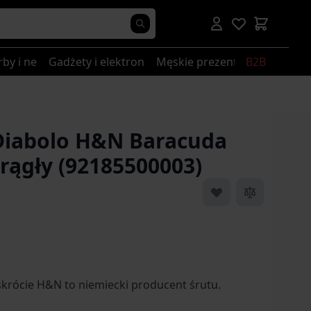
rby i nerki
Gadżety i elektronika
Męskie prezenty
B2B
Diabolo H&N Baracuda
krągły (92185500003)
rócie H&N to niemiecki producent śrutu.