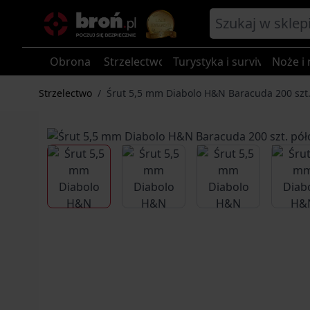
Przejdź do treści
Obrona
Strzelectwo
Turystyka i survival
Noże i 
Strzelectwo
/
Śrut 5,5 mm Diabolo H&N Baracuda 200 szt.
View larger image
View larger image
View larger im
V