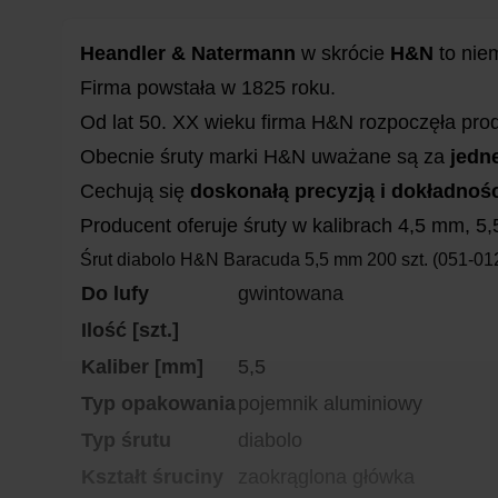
Heandler & Natermann
w skrócie
H&N
to niem
Firma powstała w 1825 roku.
Od lat 50. XX wieku firma H&N rozpoczęła pro
Obecnie śruty marki H&N uważane są za
jedn
Cechują się
doskonałą precyzją i dokładnoś
Producent oferuje śruty w kalibrach 4,5 mm, 5
Śrut diabolo H&N Baracuda 5,5 mm 200 szt. (051-01
Do lufy
gwintowana
Ilość [szt.]
Kaliber [mm]
5,5
Typ opakowania
pojemnik aluminiowy
Typ śrutu
diabolo
Kształt śruciny
zaokrąglona główka