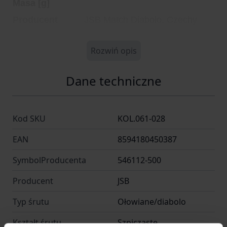
Masa [g]
Producent
JSB Match Diabolo, Czechy
Rozwiń opis
Dane techniczne
Kod SKU
KOL.061-028
EAN
8594180450387
SymbolProducenta
546112-500
Producent
JSB
Typ śrutu
Ołowiane/diabolo
Kształt śrutu
Szpiczaste