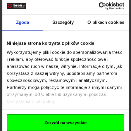
Kaliber śrutu
4,5 mm
Model śrutu
Straton
Zgoda
Szczegóły
O plikach cookies
Producent
Niniejsza strona korzysta z plików cookie
Wykorzystujemy pliki cookie do spersonalizowania treści
i reklam, aby oferować funkcje społecznościowe i
Nazwa
JSB Czechy
analizować ruch w naszej witrynie. Informacje o tym, jak
Kraj
Czechy
korzystasz z naszej witryny, udostępniamy partnerom
społecznościowym, reklamowym i analitycznym.
Adres
1. máje 666
Partnerzy mogą połączyć te informacje z innymi danymi
otrzymanymi od Ciebie lub uzyskanymi podczas
Kod pocztowy
735 31
korzystania z ich usług.
Miasto
Bohumín
E-mail
info@schulzdiabolo.cz
Zezwól na wszystkie