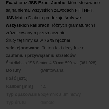
Exact
oraz
JSB Exact Jumbo
, które stosowane
są na niemal wszystkich zawodach
FT i HFT
.
JSB Match Diabolo produkuje śruty we
wszystkich kalibrach
, różnych gramaturach i
zróżnicowanym przeznaczeniu.
Śruty tej firmy są w
75 % ręcznie
selekcjonowane
. To ten fakt decyduje o
zaufaniu i przywiązaniu strzelców.
Śrut diabolo JSB Straton 4,50 mm 500 szt. (061-028)
Do lufy
gwintowana
Ilość [szt.]
Kaliber [mm]
4,5
Typ opakowania
pojemnik aluminiowy
Typ śrutu
diabolo