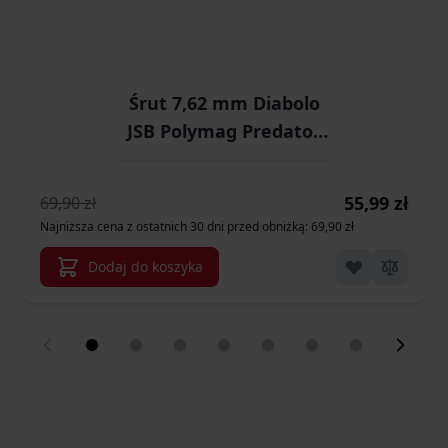
Śrut 7,62 mm Diabolo
JSB Polymag Predator
100 szt. szpiczasty
(1007-01-100)
Cena promocyj
55,99 zł
69,90 zł
Najniższa cena z ostatnich 30 dni przed obniżką: 69,90 zł
Dodaj do koszyka