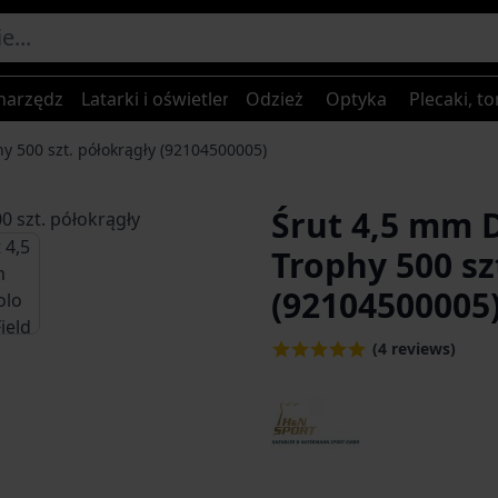
narzędzia
Latarki i oświetlenie
Odzież
Optyka
Plecaki, to
y 500 szt. półokrągły (92104500005)
Śrut 4,5 mm 
age
iew larger image
Trophy 500 sz
(92104500005
(4 reviews)