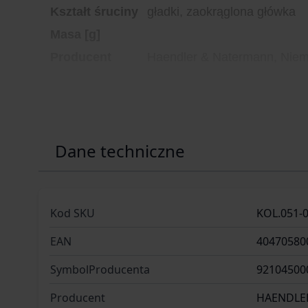
Kształt śruciny
gładki, zaokrąglona główka
Masa [g]
Producent
Haendler & Natermann, Nie
Dane techniczne
Kod SKU
KOL.051-
EAN
40470580
SymbolProducenta
92104500
Producent
HAENDLE