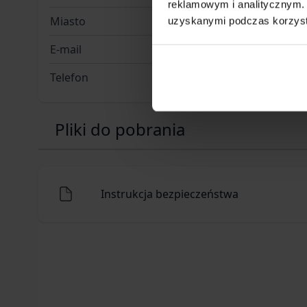
reklamowym i analitycznym. 
Miasto
Göttinge
uzyskanymi podczas korzysta
E-mail
info@hn-s
Telefon
+49 551 2
Pliki do pobrania
Instrukcja bezpieczeństwa