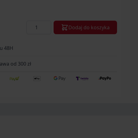
Ilość
Dodaj do koszyka
gu 48H
wa od 300 zł