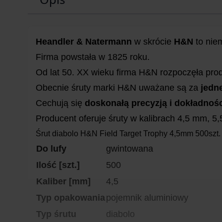
Heandler & Natermann
w skrócie
H&N
to niem
Firma powstała w 1825 roku.
Od lat 50. XX wieku firma H&N rozpoczęła pro
Obecnie śruty marki H&N uważane są za
jedn
Cechują się
doskonałą precyzją i dokładnoś
Producent oferuje śruty w kalibrach 4,5 mm, 5
Śrut diabolo H&N Field Target Trophy 4,5mm 500szt.
Do lufy
gwintowana
Ilość [szt.]
500
Kaliber [mm]
4,5
Typ opakowania
pojemnik aluminiowy
Typ śrutu
diabolo