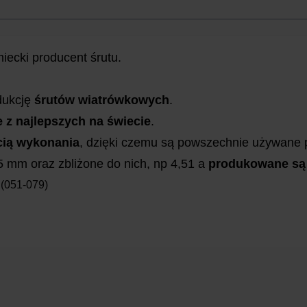
iecki producent śrutu.
dukcję
śrutów wiatrówkowych
.
e z najlepszych na świecie
.
cią wykonania
, dzięki czemu są powszechnie używane p
,5 mm oraz zbliżone do nich, np 4,51 a
produkowane są 
 (051-079)