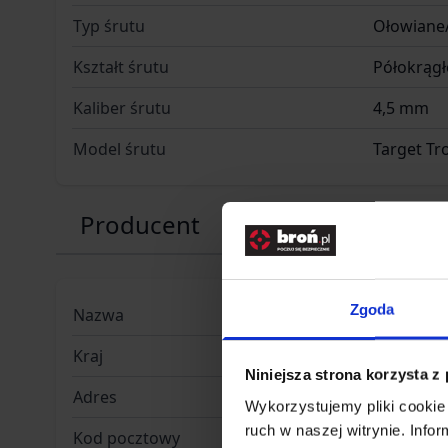
Typ śrutu
Ołowiane
Kształt śrutu
Półokrągł
Kaliber śrutu
4,5 mm
Model śrutu
Target Tr
Producent
Zgoda
Nazwa
Haendler
Kraj
Niemcy
Niniejsza strona korzysta z
Adres
Südhanno
Wykorzystujemy pliki cookie 
ruch w naszej witrynie. Inf
Kod pocztowy
37081