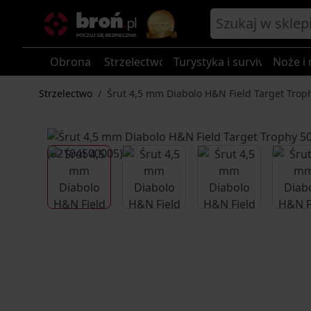
Przejdź do treści
Obrona
Strzelectwo
Turystyka i survival
Noże i 
Strzelectwo
/
Śrut 4,5 mm Diabolo H&N Field Target Troph
View larger image
View larger image
View larger im
V