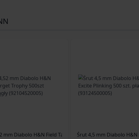
NN
52 mm Diabolo H&N Field Target Trophy 500szt półokrągły 
Śrut 5,5 mm Diabolo H&N Baracuda Hunter Extreme 200 szt. z otworem (92165500003)
Śrut 4,5 mm Diabolo H&N Ex