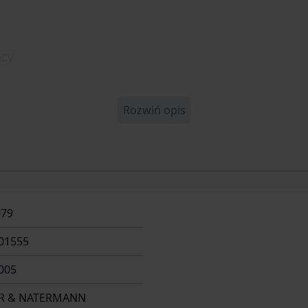
mcy
Rozwiń opis
079
01555
005
R & NATERMANN