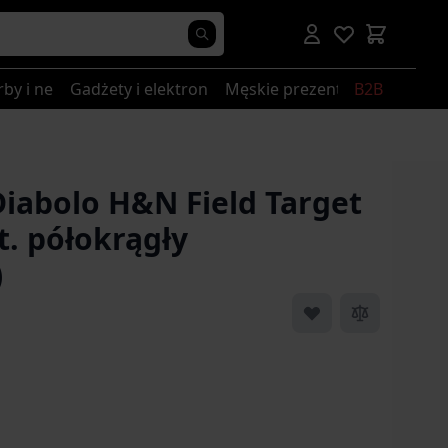
rby i nerki
Gadżety i elektronika
Męskie prezenty
B2B
Diabolo H&N Field Target
t. półokrągły
)