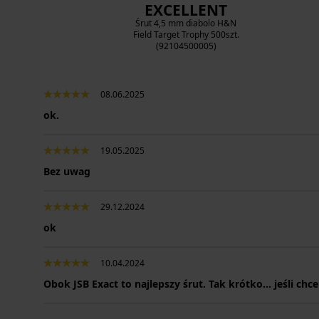
EXCELLENT
Śrut 4,5 mm diabolo H&N
Field Target Trophy 500szt.
(92104500005)
08.06.2025
ok.
19.05.2025
Bez uwag
29.12.2024
ok
10.04.2024
Obok JSB Exact to najlepszy śrut. Tak krótko... jeśli c