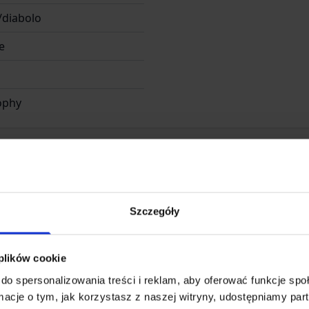
/diabolo
e
ophy
Szczegóły
 & Natermann Sport GmbH
 plików cookie
versche Straße 50
do spersonalizowania treści i reklam, aby oferować funkcje sp
ormacje o tym, jak korzystasz z naszej witryny, udostępniamy p