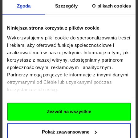
Profilowana tylna część nogawki – dzielona i łączona
Zgoda
Szczegóły
O plikach cookies
zaszewką pod kolanem
Entire M Wrocław -
Wzmocnienia na kolanach z kieszeniami na miękkie
Nazwa
Helikon Polska
Niniejsza strona korzysta z plików cookie
ochraniacze (Low Profile Protective Pads)
Wykorzystujemy pliki cookie do spersonalizowania treści
Kanały w dolnych krawędziach nogawek na taśmę
Kraj
Polska
i reklam, aby oferować funkcje społecznościowe i
lub linkę ściągającą
analizować ruch w naszej witrynie. Informacje o tym, jak
Adres
Radomska 34
Rozporek zamkowy YKK
korzystasz z naszej witryny, udostępniamy partnerom
DANE TECHNICZNE
Kod pocztowy
54-032
społecznościowym, reklamowym i analitycznym.
SKU SP-UTL-PR
Partnerzy mogą połączyć te informacje z innymi danymi
Miasto
Wrocław
otrzymanymi od Ciebie lub uzyskanymi podczas
Waga [g] 624
korzystania z ich usług.
E-mail
info@entirem.com
Krój Artykułowany, anatomiczny krój
Materiał 60% Bawełna, 37% Poliester, 3% Elastan
Telefon
+48 71 317 80 00
Gramatura [g/m2] 215
Zezwól na wszystkie
EUROPEAN PATENT No No 001832254-0001
Pliki do pobrania
US PATENT No D696,487 S
Pokaż zaawansowane