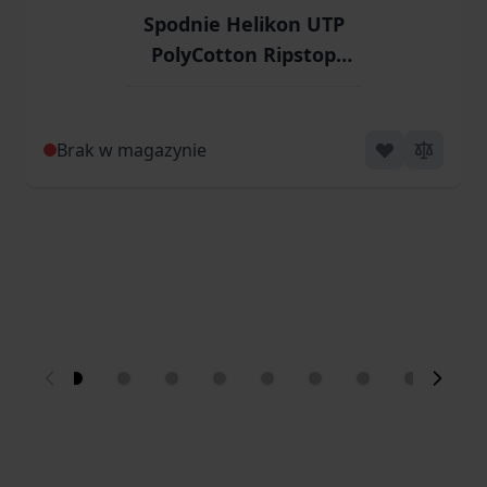
Spodnie Helikon UTP
PolyCotton Ripstop
Czarny-Black (SP-UTL-
PR-01)
Brak w magazynie