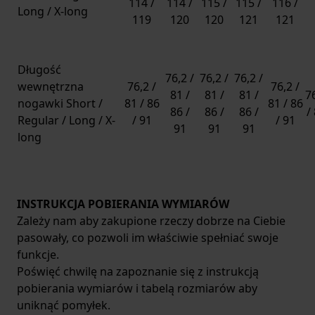
114 /
114 /
115 /
115 /
116 /
Long / X-long
119
120
120
121
121
Długość
76,2 /
76,2 /
76,2 /
wewnętrzna
76,2 /
76,2 /
81 /
81 /
81 /
76
nogawki Short /
81 / 86
81 / 86
86 /
86 /
86 /
/
Regular / Long / X-
/ 91
/ 91
91
91
91
long
INSTRUKCJA POBIERANIA WYMIARÓW
Zależy nam aby zakupione rzeczy dobrze na Ciebie
pasowały, co pozwoli im właściwie spełniać swoje
funkcje.
Poświęć chwilę na zapoznanie się z instrukcją
pobierania wymiarów i tabelą rozmiarów aby
uniknąć pomyłek.