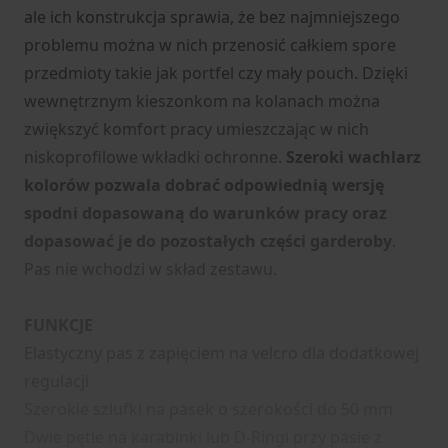
ale ich konstrukcja sprawia, że bez najmniejszego
problemu można w nich przenosić całkiem spore
przedmioty takie jak portfel czy mały pouch. Dzięki
wewnętrznym kieszonkom na kolanach można
zwiększyć komfort pracy umieszczając w nich
niskoprofilowe wkładki ochronne.
Szeroki wachlarz
kolorów pozwala dobrać odpowiednią wersję
spodni dopasowaną do warunków pracy oraz
dopasować je do pozostałych części garderoby
.
Pas nie wchodzi w skład zestawu.
FUNKCJE
Elastyczny pas z zapięciem na velcro dla dodatkowej
regulacji
Szerokie szlufki na pasek o szerokości do 50 mm
Dwie pętle na karabinki lub D-Ringi przy pasie z