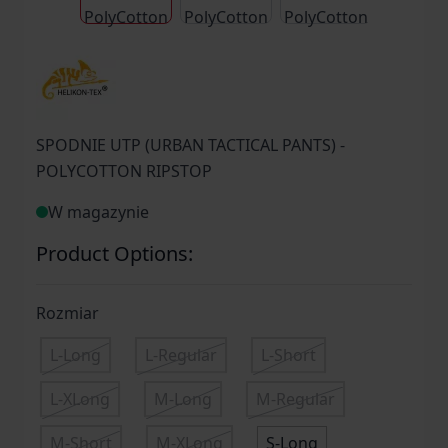
SPODNIE UTP (URBAN TACTICAL PANTS) -
POLYCOTTON RIPSTOP
W magazynie
Product Options:
Rozmiar
L-Long
L-Regular
L-Short
L-XLong
M-Long
M-Regular
M-Short
M-XLong
S-Long