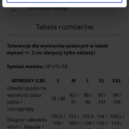
Instrukcja obsługi
Tabela rozmiarów
Tolerancja dla wymiarów podanych w tabeli
wynosi +/- 2 cm (dotyczy tylko odzieży)
Symbol modelu:
SP-UTL-PR
WYMIARY (CM)
S
M
L
XL
XXL
Obwód spodni na
wysokości pasa
83 /
88 /
93 /
98 /
78 / 86
luźno /
91
96
101
106
rozciągnięty
102,5 /
103 /
103,5
104 /
104,5 /
Długość całkowita
108 /
109 /
/ 109 /
110 /
110 /
short / Regular /