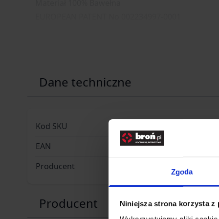
Materiał 100% Bawełna
EUROPEAN PATENT No 002234997-0001
Dane techniczne
Kod SKU
HE.SP-CP
EAN
59029441
Producent
HELIKON-
Zgoda
Producent
Niniejsza strona korzysta z
Wykorzystujemy pliki cookie 