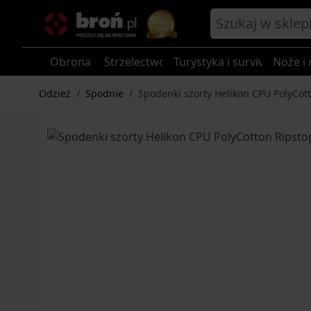
Przejdź do treści
Obrona
Strzelectwo
Turystyka i survival
Noże i 
Odzież
/
Spodnie
/
Spodenki szorty Helikon CPU PolyCot