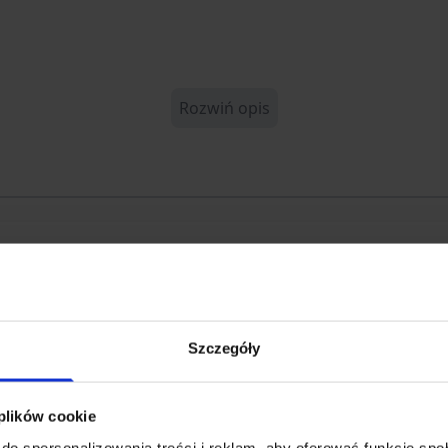
Rozwiń opis
K-PR-10.H
71639
TEX
Szczegóły
 plików cookie
do spersonalizowania treści i reklam, aby oferować funkcje sp