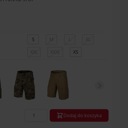
S
M
L
XL
XXL
XXXL
XS
Ilość
Dodaj do koszyka