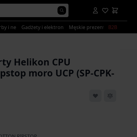
rby i nerki
Gadżety i elektronika
Męskie prezenty
B2B
y Helikon CPU
ipstop moro UCP (SP-CPK-
COTTON RIPSTOP