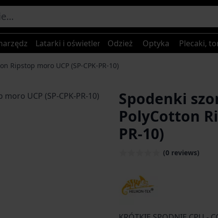
narzędzia
Latarki i oświetlenie
Odzież
Optyka
Plecaki, to
ton Ripstop moro UCP (SP-CPK-PR-10)
Spodenki szort
PolyCotton R
PR-10)
(0 reviews)
KRÓTKIE SPODNIE CPU - 