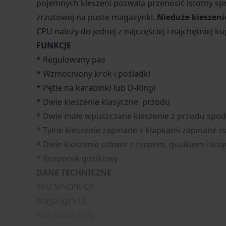
pojemnych kieszeni pozwala przenosić istotny sp
zrzutowej na puste magazynki.
Nieduże kieszeni
CPU należy do jednej z najczęściej i najchętniej ku
FUNKCJE
* Regulowany pas
* Wzmocniony krok i pośladki
* Pętle na karabinki lub D-Ringi
* Dwie kieszenie klasyczne przodu
* Dwie małe wpuszczane kieszenie z przodu spod
* Tylne kieszenie zapinane z klapkami zapinane n
* Dwie kieszenie udowe z rzepem, guzikiem i ści
* Rozporek guzikowy
DANE TECHNICZNE
SKU SP-CPK-CR
Waga [g] 512
Krój Luźny krój