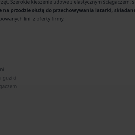
rzęt. Szerokie kieszenie udowe z elastycznym ściągaczem, 
e na przodzie służą do przechowywania latarki, skład
powanych linii z oferty firmy.
ni
a guziki
ągaczem