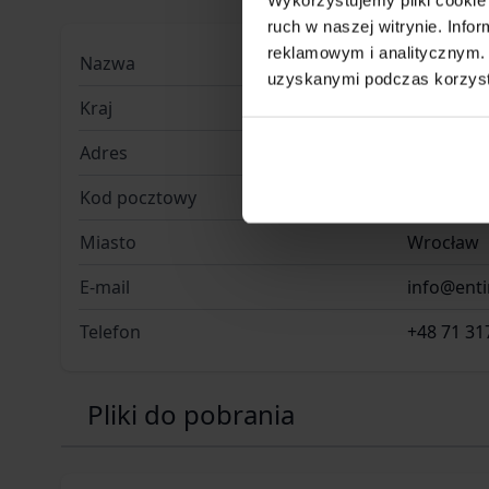
ruch w naszej witrynie. Inf
reklamowym i analitycznym. 
Nazwa
Entire M 
uzyskanymi podczas korzysta
Kraj
Polska
Adres
Radomska
Kod pocztowy
54-032
Miasto
Wrocław
E-mail
info@ent
Telefon
+48 71 31
Pliki do pobrania