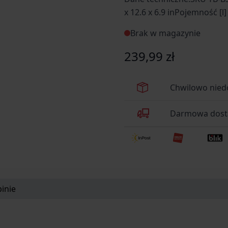
x 12.6 x 6.9 inPojemność [
PATENT No 002991372-000
Brak w magazynie
239,99 zł
Chwilowo nied
Darmowa dosta
inie