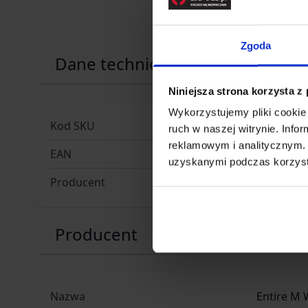
Zgoda
Dane techniczne
Niniejsza strona korzysta z
Wykorzystujemy pliki cookie 
Kod SKU
HE.TB-BS
ruch w naszej witrynie. Inf
reklamowym i analitycznym. 
EAN
59082187
uzyskanymi podczas korzysta
Producent
HELIKON-
Producent
Nazwa
Entire M 