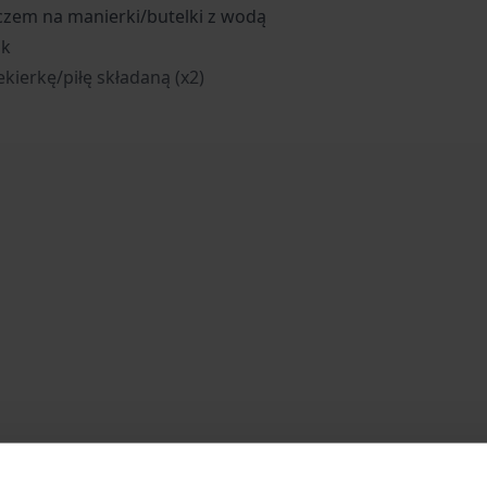
czem na manierki/butelki z wodą
ak
ierkę/piłę składaną (x2)