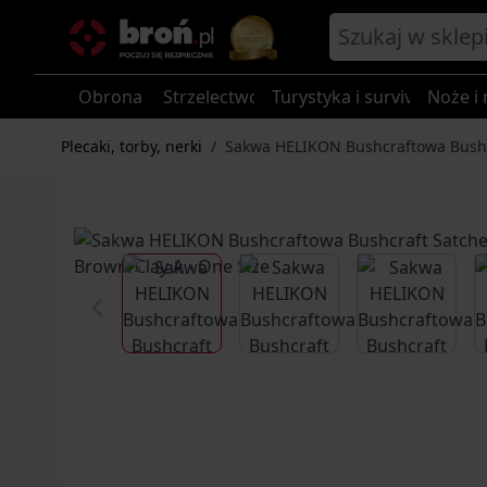
Przejdź do treści
Obrona
Strzelectwo
Turystyka i survival
Noże i 
Plecaki, torby, nerki
/
Sakwa HELIKON Bushcraftowa Bushcra
View larger image
View larger image
View larg