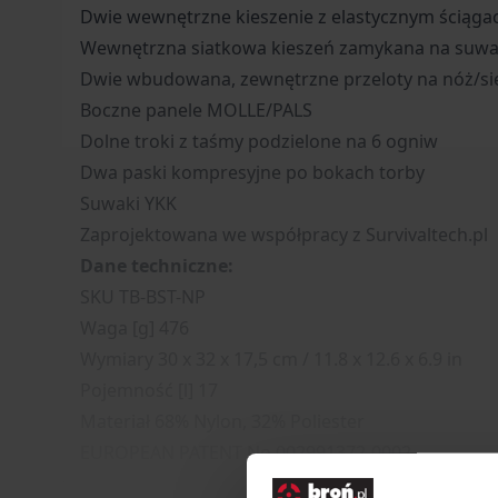
Dwie wewnętrzne kieszenie z elastycznym ściąga
Wewnętrzna siatkowa kieszeń zamykana na suw
Dwie wbudowana, zewnętrzne przeloty na nóż/siek
Boczne panele MOLLE/PALS
Dolne troki z taśmy podzielone na 6 ogniw
Dwa paski kompresyjne po bokach torby
Suwaki YKK
Zaprojektowana we współpracy z Survivaltech.pl
Dane techniczne:
SKU TB-BST-NP
Waga [g] 476
Wymiary 30 x 32 x 17,5 cm / 11.8 x 12.6 x 6.9 in
Pojemność [l] 17
Materiał 68% Nylon, 32% Poliester
EUROPEAN PATENT No 002991372-0002