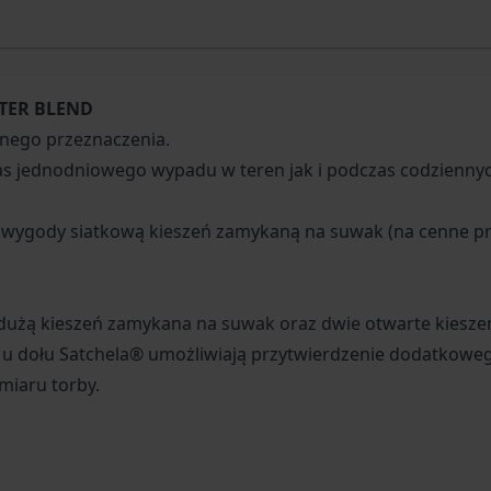
TER BLEND
lnego przeznaczenia.
 jednodniowego wypadu w teren jak i podczas codziennyc
 wygody siatkową kieszeń zamykaną na suwak (na cenne pr
dużą kieszeń zamykana na suwak oraz dwie otwarte kieszen
 u dołu Satchela® umożliwiają przytwierdzenie dodatkowe
miaru torby.