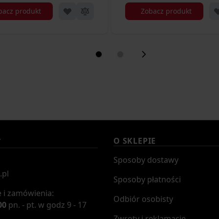
bacz produkt
Zobacz produkt
O SKLEPIE
T
Sposoby dostawy
.pl
Sposoby płatności
 i zamówienia:
Odbiór osobisty
00
pn. - pt. w godz 9 - 17
Zwroty i reklamacje