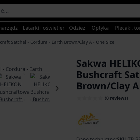
narzędzia
Latarki i oświetlenie
Odzież
Optyka
Plecaki, to
ft Satchel - Cordura - Earth Brown/Clay A - One Size
Sakwa HELIK
Bushcraft Sat
er image
View larger image
View larger image
View larger image
View larger
Brown/Clay A 
(0 reviews)
Dane techniczne:SKU TB-BS