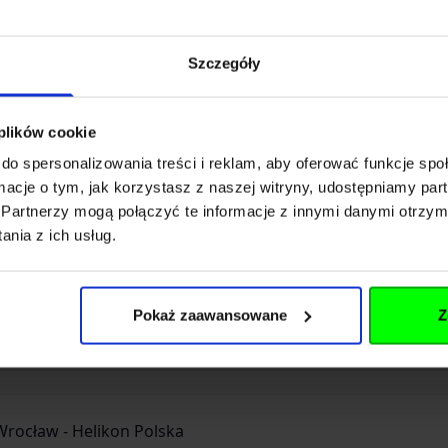
Rozwiń opis
Szczegóły
 plików cookie
do spersonalizowania treści i reklam, aby oferować funkcje sp
T-CD-0A0BA
ormacje o tym, jak korzystasz z naszej witryny, udostępniamy p
Partnerzy mogą połączyć te informacje z innymi danymi otrzym
92470
nia z ich usług.
TEX
Pokaż zaawansowane
Z
Wrocław - Helikon Polska