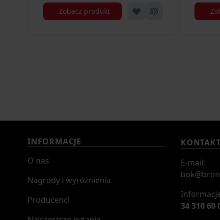
Zobacz produkt
Zo
INFORMACJE
KONTAK
O nas
E-mail:
bok@bron
Nagrody i wyróżnienia
Informacje
Producenci
34 310 60 
Najczęstsze pytania