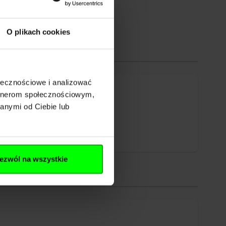
O plikach cookies
ołecznościowe i analizować
artnerom społecznościowym,
anymi od Ciebie lub
ezwól na wszystkie