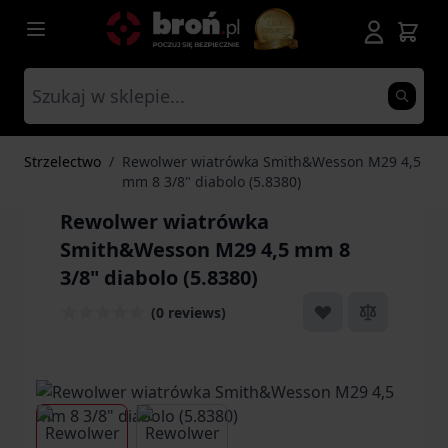
Przejdź do treści
Strzelectwo
/
Rewolwer wiatrówka Smith&Wesson M29 4,5
mm 8 3/8" diabolo (5.8380)
Rewolwer wiatrówka
Smith&Wesson M29 4,5 mm 8
3/8" diabolo (5.8380)
(0 reviews)
View larger image
View larger image