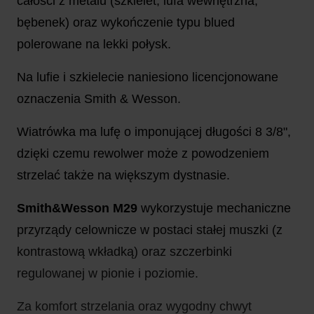
całości z metalu (szkielet, lufa wewnętrzna,
bębenek) oraz wykończenie typu blued
polerowane na lekki połysk.
Na lufie i szkielecie naniesiono licencjonowane
oznaczenia Smith & Wesson.
Wiatrówka ma lufę o imponującej długości 8 3/8",
dzięki czemu rewolwer może z powodzeniem
strzelać także na większym dystnasie.
Smith&Wesson M29
wykorzystuje mechaniczne
przyrządy celownicze w postaci stałej muszki (z
kontrastową wkładką) oraz szczerbinki
regulowanej w pionie i poziomie.
Za komfort strzelania oraz wygodny chwyt