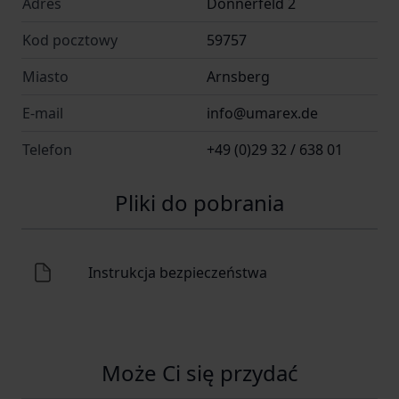
Adres
Donnerfeld 2
podwójnego działania SA/DA, co oznacza, że
Kod pocztowy
59757
oddanie strzału może odbywać się z
samonapinania lub po uprzednim odciągnięciu
Miasto
Arnsberg
kurka.
E-mail
info@umarex.de
Podczas transportu lub przenoszenia mechanizm
Telefon
+49 (0)29 32 / 638 01
spustowy można zablokować za pomocą
bezpiecznika nastawnego (zwalniacz bębenka)
Pliki do pobrania
zlokalizowanego po lewej stronie szkieletu.
DANE TECHNICZNE
Instrukcja bezpieczeństwa
Dane podstawowe
Energia kinetyczna naboju [J] do 3
Kaliber [mm] 4,5 mm
Może Ci się przydać
Klasa celności rekreacyjna