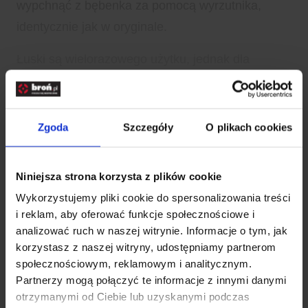
wypchnąć z bębenka za pomocą wyrzutnika,
identycznie jak w oryginale.
Łuski są wielorazowego użytku, jednak dla
większego komfortu warto zaopatrzyć się w ich
zapas.
Zgoda
Szczegóły
O plikach cookies
Rozwiń opis
Rewolwer zasilany jest sprężonym dwutlenkiem
Dane techniczne
Niniejsza strona korzysta z plików cookie
węgla dostarczanym z 12 g kapsuły CO2.
Wykorzystujemy pliki cookie do spersonalizowania treści
Wystrzelony śrut diabolo osiąga wysoką prędkość
i reklam, aby oferować funkcje społecznościowe i
Kod SKU
KOL.343-084
początkową ok. 427 fps (energia do 3 J), co
analizować ruch w naszej witrynie. Informacje o tym, jak
korzystasz z naszej witryny, udostępniamy partnerom
pozwala na celne strzelanie na dystansie ponad
EAN
4000844764850
społecznościowym, reklamowym i analitycznym.
30 m.
Partnerzy mogą połączyć te informacje z innymi danymi
Producent
SMITH&WESSON
otrzymanymi od Ciebie lub uzyskanymi podczas
Ładowanie i wymiana kapsuły CO2 jest proste i