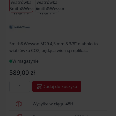
Smith&Wesson M29 4,5 mm 8 3/8" diabolo to
wiatrówka CO2, będącą wierną repliką
protoplasty współczesnych rewolwerów
W magazynie
Magnum — modelu 629.
589,00 zł
Ilość
Dodaj do koszyka
Wysyłka w ciągu 48H