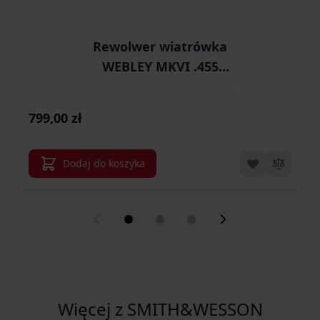
Rewolwer wiatrówka
WEBLEY MKVI .455
Police kal.4,5 mm
Diabolo łuski 6-strzał.
799,00 zł
lufa 4" CO2 Black Ekp
do17J
Dodaj do koszyka
Więcej z SMITH&WESSON