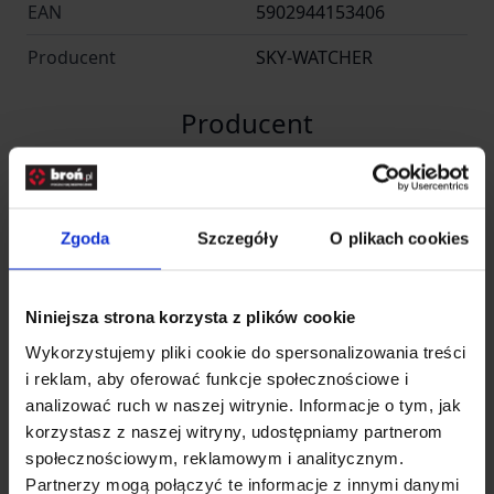
EAN
5902944153406
Producent
SKY-WATCHER
Producent
Synta Technology
Nazwa
Corporation
Zgoda
Szczegóły
O plikach cookies
Importer
Niniejsza strona korzysta z plików cookie
Wykorzystujemy pliki cookie do spersonalizowania treści
Nazwa
Delta Optical
i reklam, aby oferować funkcje społecznościowe i
analizować ruch w naszej witrynie. Informacje o tym, jak
Kraj
Polska
korzystasz z naszej witryny, udostępniamy partnerom
społecznościowym, reklamowym i analitycznym.
Adres
Piękna 1, Nowe Osiny
Partnerzy mogą połączyć te informacje z innymi danymi