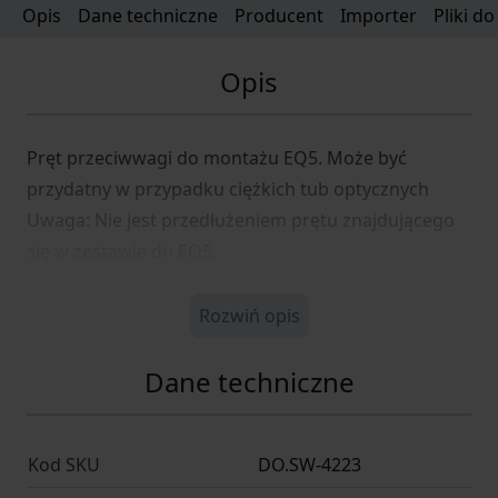
Opis
Dane techniczne
Producent
Importer
Pliki d
Opis
Pręt przeciwwagi do montażu EQ5. Może być
przydatny w przypadku ciężkich tub optycznych
Uwaga: Nie jest przedłużeniem prętu znajdującego
się w zestawie do EQ5.
Rozwiń opis
Dane techniczne
Kod SKU
DO.SW-4223