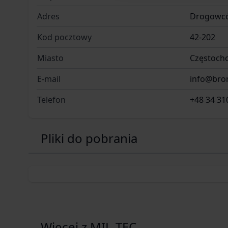
Adres
Drogowcó
Kod pocztowy
42-202
Miasto
Częstoch
E-mail
info@bron
Telefon
+48 34 31
Pliki do pobrania
Więcej z MIL-TEC