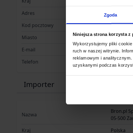
Kraj
Niemcy
Adres
Hugo-Junk
Zgoda
Kod pocztowy
01109
Niniejsza strona korzysta z
Miasto
Dresden
Wykorzystujemy pliki cookie 
E-mail
info@mil-
ruch w naszej witrynie. Inf
reklamowym i analitycznym. 
Telefon
+49 351 8
uzyskanymi podczas korzysta
Importer
Bron.pl Sp
Nazwa
05-500 Za
Kraj
Polska