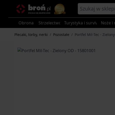
Przejdź do treści
Obrona
Strzelectwo
Turystyka i survival
Noże i 
Plecaki, torby, nerki
/
Pozostałe
/
Portfel Mil-Tec - Zielo