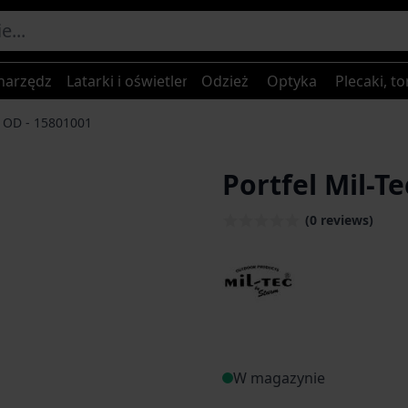
narzędzia
Latarki i oświetlenie
Odzież
Optyka
Plecaki, to
ny OD - 15801001
Portfel Mil-Te
(0 reviews)
W magazynie