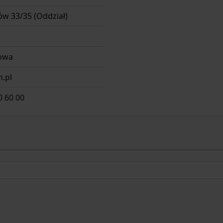
w 33/35 (Oddział)
owa
.pl
0 60 00