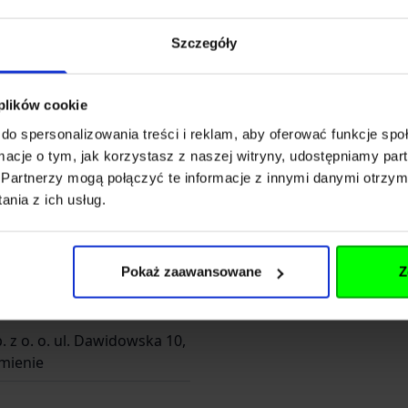
ers-Ring 7
Szczegóły
 plików cookie
do spersonalizowania treści i reklam, aby oferować funkcje sp
tec.de
ormacje o tym, jak korzystasz z naszej witryny, udostępniamy p
Partnerzy mogą połączyć te informacje z innymi danymi otrzym
89 30
nia z ich usług.
Pokaż zaawansowane
Z
. z o. o. ul. Dawidowska 10,
mienie