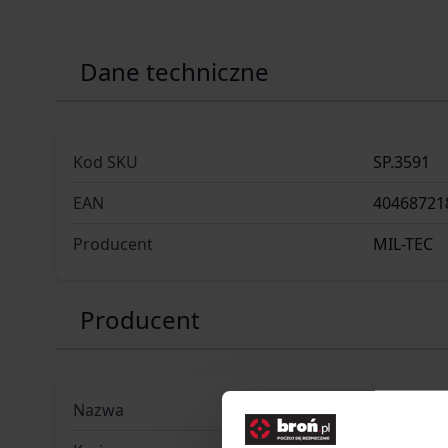
Dane techniczne
Kod SKU
SP.3591
EAN
40468721
Producent
MIL-TEC
Producent
Nazwa
Sturm Ha