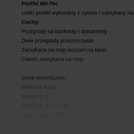
Portfel Mil-Tec
Lekki portfel wykonany z nylonu i zamykany na
Cechy:
Przegrody na banknoty i dokumenty
Dwie przegrody przezroczyste
Zamykana na rzep kieszeń na bilon
Całość zamykana na rzep
Dane techniczne:
Materiał: nylon
Waga: 50 g
Wymiary: 9 x 13 cm
Kolor: Zielony OD