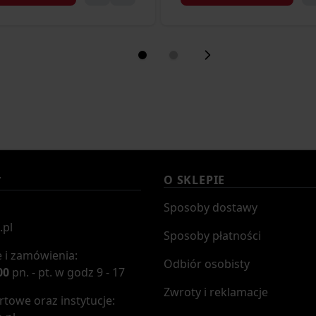
O SKLEPIE
T
Sposoby dostawy
.pl
Sposoby płatności
 i zamówienia:
Odbiór osobisty
00
pn. - pt. w godz 9 - 17
Zwroty i reklamacje
towe oraz instytucje: