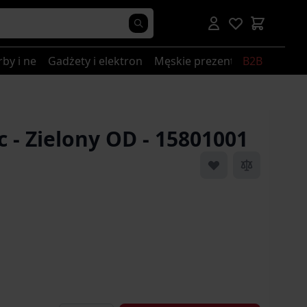
rby i nerki
Gadżety i elektronika
Męskie prezenty
B2B
c - Zielony OD - 15801001