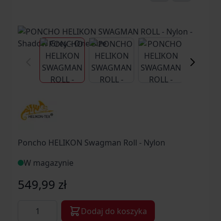
View larger image
View larger image
View larger ima
Vi
Poncho HELIKON Swagman Roll - Nylon
W magazynie
549,99 zł
Ilość
Dodaj do koszyka