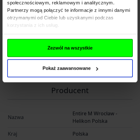
społecznościowym, reklamowym i analitycznym.
Rozwiń opis
Partnerzy mogą połączyć te informacje z innymi danymi
otrzymanymi od Ciebie lub uzyskanymi podczas
Dane techniczne
korzystania z ich usług.
Kod SKU
HE.PO-SMR-NL-35
Zezwól na wszystkie
EAN
5908218786868
Pokaż zaawansowane
Producent
HELIKON-TEX
Producent
Entire M Wrocław -
Nazwa
Helikon Polska
Kraj
Polska