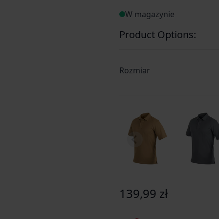
zdecydowanie bardziej oddy
W magazynie
funkcjonalna u dołu listwy 
lewym ramieniu niewielka 
Product Options:
Rozmiar
139,99 zł