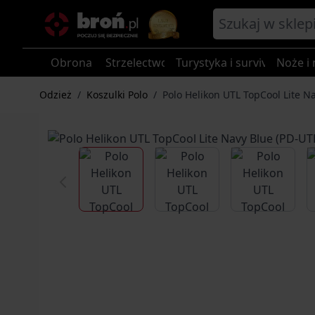
Przejdź do treści
Obrona
Strzelectwo
Turystyka i survival
Noże i 
Odzież
/
Koszulki Polo
/
Polo Helikon UTL TopCool Lite N
View larger image
View larger image
View larg