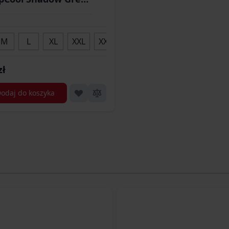
(PD-UTL-TL-35)
M
L
XL
XXL
XXXL
zł
odaj do koszyka