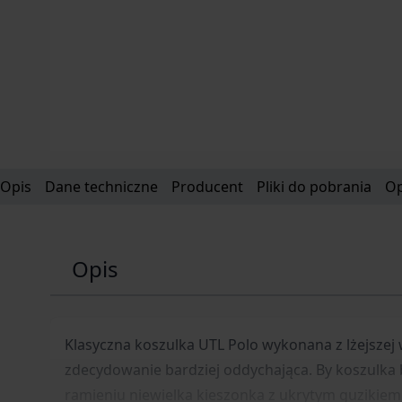
Opis
Dane techniczne
Producent
Pliki do pobrania
Op
Opis
Klasyczna koszulka UTL Polo wykonana z lżejszej w
zdecydowanie bardziej oddychająca. By koszulka by
ramieniu niewielka kieszonka z ukrytym guzikiem