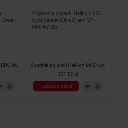
NR-45)
ikon MBDU NyCo Ripstop Olive Green (SP-MBD-NR-02)
Spodnie bojówki Helikon M65 Nyco Sateen O
191,99 zł
Zobacz produkt