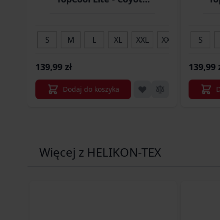
(PD-UTL-TL-11)
S
M
L
XL
XXL
XXXL
S
139,99 zł
139,99 
Dodaj do koszyka
D
Więcej z HELIKON-TEX