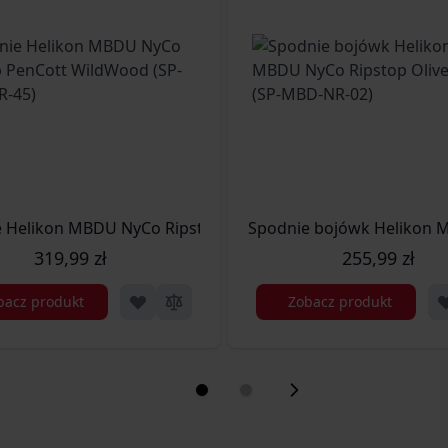
oyote (SP-MBD-NR-11)
 Helikon MBDU NyCo Ripstop PenCott WildWood (SP-MBD-
Spodnie bojówk Hel
319,99 zł
255,99 zł
bacz produkt
Zobacz produkt