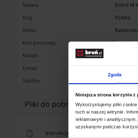
Nazwa
Entire M 
Kraj
Polska
Adres
Radomska
Kod pocztowy
54-032
Miasto
Wrocław
E-mail
info@ent
Zgoda
Telefon
+48 71 31
Niniejsza strona korzysta z
Pliki do pobrania
Wykorzystujemy pliki cookie 
ruch w naszej witrynie. Inf
reklamowym i analitycznym. 
uzyskanymi podczas korzysta
Instrukcja obsługi