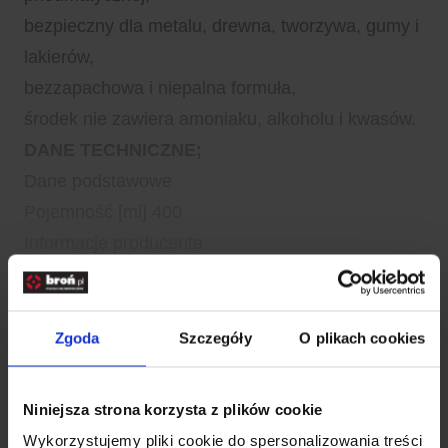
bezpieczny dla metalu, drewna, tworzywa, gumy i
lakierów,
bezzapachowa i niepalna formuła,
środek nie zawiera amoniaku, alkoholu i kwasów.
DANE TECHNICZNE;
Dane podstawowe
Pojemność [ml] 400
Informacje producenta
Producent General Nano Protection, USA
EAN 8595616502441
Symbol dostawcy 502441
Zgoda
Szczegóły
O plikach cookies
Rozwiń opis
Niniejsza strona korzysta z plików cookie
Dane techniczne
Wykorzystujemy pliki cookie do spersonalizowania treści