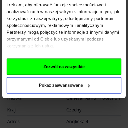
i reklam, aby oferować funkcje społecznościowe i
analizować ruch w naszej witrynie. Informacje o tym, jak
Kod SKU
KOL.609-001
korzystasz z naszej witryny, udostępniamy partnerom
społecznościowym, reklamowym i analitycznym.
EAN
8595616502441
Partnerzy mogą połączyć te informacje z innymi danymi
otrzymanymi od Ciebie lub uzyskanymi podczas
SymbolProducenta
502441
korzystania z ich usług.
GENERAL NANO
Producent
PROTECTION
Zezwól na wszystkie
Producent
Pokaż zaawansowane
Nazwa
General Nano Protection
Kraj
Czechy
Adres
Anglicka 4