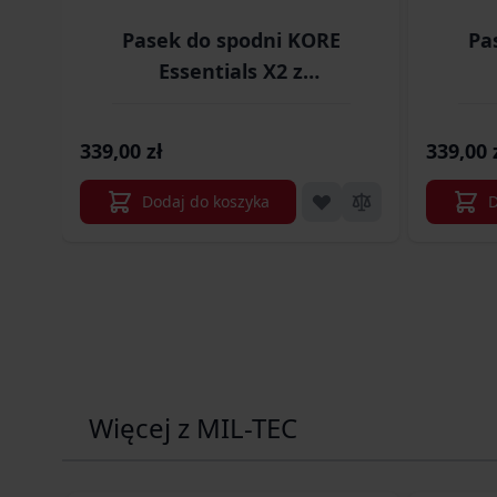
Pasek do spodni KORE
Pa
Essentials X2 z
tworzywa czarny
(X2TACBLK)
339,00 zł
339,00 
Dodaj do koszyka
D
Więcej z MIL-TEC