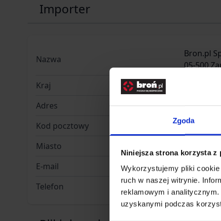
Importer
Bron.pl Sp
Nazwa
05-500 Za
Kraj
Polska
Adres
Drogowcó
Zgoda
Kod pocztowy
42-202
Miasto
Częstoch
Niniejsza strona korzysta z
E-mail
info@bron
Wykorzystujemy pliki cookie 
ruch w naszej witrynie. Inf
Telefon
+48 34 31
reklamowym i analitycznym. 
uzyskanymi podczas korzysta