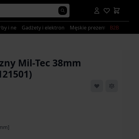
rby i nerki
Gadżety i elektronika
Męskie prezenty
B2B
czny Mil-Tec 38mm
121501)
[mm]