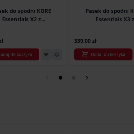
sek do spodni KORE
Pasek do spodni 
Essentials X2 z
Essentials X3 
tworzywa szary
tworzywa szary 
(X2TACGRA)
(X3TACGRA)
zł
339,00 zł
odaj do koszyka
Dodaj do koszyka