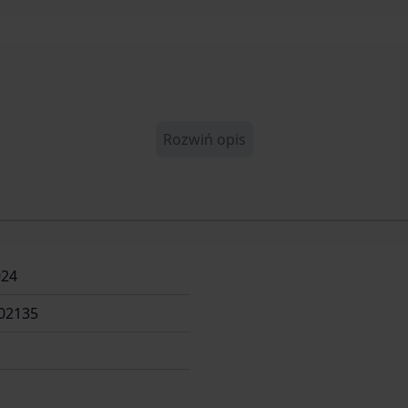
Rozwiń opis
024
02135