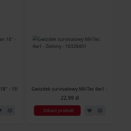
8'' - 15531000
Gwizdek survivalowy Mil-Tec 6w1 - Zielony -
Pas 
22,99 zł
Zobacz produkt