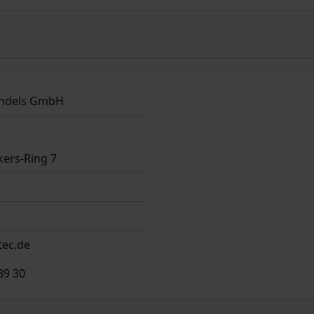
ndels GmbH
ers-Ring 7
tec.de
89 30