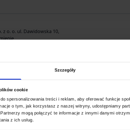
. z o. o. ul. Dawidowska 10,
mienie
w 33/35 (Oddział)
Szczegóły
owa
 plików cookie
.pl
do spersonalizowania treści i reklam, aby oferować funkcje sp
ormacje o tym, jak korzystasz z naszej witryny, udostępniamy p
0 60 00
Partnerzy mogą połączyć te informacje z innymi danymi otrzym
nia z ich usług.