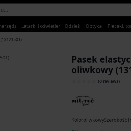
narzędzia
Latarki i oświetlenie
Odzież
Optyka
Plecaki, to
 (13121501)
Pasek elasty
age
oliwkowy (13
(0 reviews)
KoloroliwkowySzerokość 