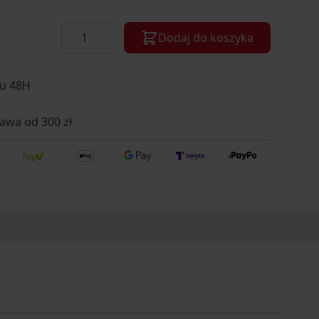
Ilość
Dodaj do koszyka
gu 48H
wa od 300 zł