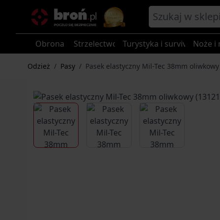
Przejdź do treści
Obrona
Strzelectwo
Turystyka i survival
Noże i 
Odzież
/
Pasy
/
Pasek elastyczny Mil-Tec 38mm oliwkowy
View larger image
View larger image
View larger im