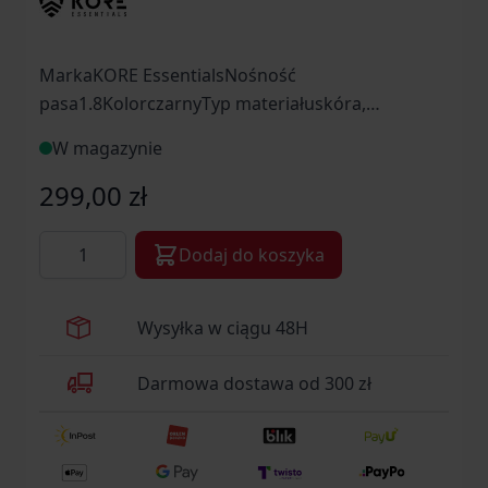
MarkaKORE EssentialsNośność
pasa1.8KolorczarnyTyp materiałuskóra,
stalDługość całkowita [cm]112Szerokość paska
W magazynie
[mm]38ProducentKORE Essentials, USA
299,00 zł
Ilość
Dodaj do koszyka
Wysyłka w ciągu 48H
Darmowa dostawa od 300 zł