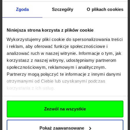
Rozwiń opis
Zgoda
Szczegóły
O plikach cookies
Dane techniczne
Niniejsza strona korzysta z plików cookie
Wykorzystujemy pliki cookie do spersonalizowania treści
Kod SKU
KOL.563-083
i reklam, aby oferować funkcje społecznościowe i
EAN
00810077911631
analizować ruch w naszej witrynie. Informacje o tym, jak
korzystasz z naszej witryny, udostępniamy partnerom
Producent
KORE
społecznościowym, reklamowym i analitycznym.
Partnerzy mogą połączyć te informacje z innymi danymi
Pliki do pobrania
otrzymanymi od Ciebie lub uzyskanymi podczas
korzystania z ich usług.
Zezwól na wszystkie
Więcej z KORE
Pokaż zaawansowane