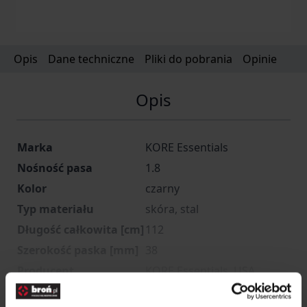
Opis
Dane techniczne
Pliki do pobrania
Opinie
Opis
Marka
KORE Essentials
Nośność pasa
1.8
Kolor
czarny
Typ materiału
skóra, stal
Długość całkowita [cm]
112
Szerokość paska [mm]
38
Producent
KORE Essentials, USA