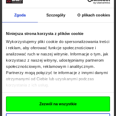
Rozwiń opis
Zgoda
Szczegóły
O plikach cookies
Dane techniczne
Niniejsza strona korzysta z plików cookie
Wykorzystujemy pliki cookie do spersonalizowania treści
i reklam, aby oferować funkcje społecznościowe i
Kod SKU
KOL.563-075
analizować ruch w naszej witrynie. Informacje o tym, jak
EAN
00810077910948
korzystasz z naszej witryny, udostępniamy partnerom
społecznościowym, reklamowym i analitycznym.
Producent
KORE
Partnerzy mogą połączyć te informacje z innymi danymi
otrzymanymi od Ciebie lub uzyskanymi podczas
Pliki do pobrania
korzystania z ich usług.
Zezwól na wszystkie