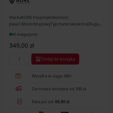
MarkaKORE EssentialsNośność
pasa1.8KolorbrązowyTyp materiałuskóraDługość
całkowita [cm]112Szerokość paska
W magazynie
[mm]38ProducentKORE Essentials, USA
349,00 zł
Ilość
Dodaj do koszyka
Wysyłka w ciągu 48H
Darmowa dostawa od 300 zł
Rata już od:
69,80 zł