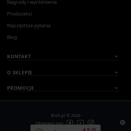
Nagrody i wyróżnienia
Producenci
Najczęstsze pytania
Blog
KONTAKT
O SKLEPIE
PROMOCJE
Broń.pl © 2026
Obserwuj nas:
Średnia ocena klient
4.9
/
5