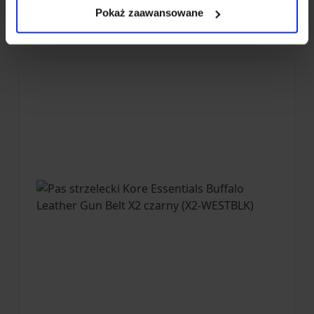
Pokaż zaawansowane
Więcej z KORE