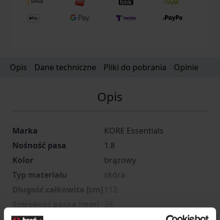
Opis
Dane techniczne
Pliki do pobrania
Opinie
Opis
Marka
KORE Essentials
Nośność pasa
1.8
Kolor
brązowy
Typ materiału
skóra
Długość całkowita [cm]
112
Szerokość paska [mm]
38
Producent
KORE Essentials, USA