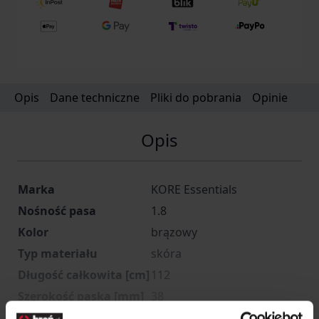
Opis
Dane techniczne
Pliki do pobrania
Opinie
Opis
Marka
KORE Essentials
Nośność pasa
1.8
Kolor
brązowy
Typ materiału
skóra
Długość całkowita [cm]
112
Szerokość paska [mm]
38
Producent
KORE Essentials, USA