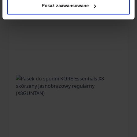
Pokaż zaawansowane
Więcej z KORE