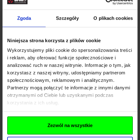
Rozwiń opis
Zgoda
Szczegóły
O plikach cookies
Dane techniczne
Niniejsza strona korzysta z plików cookie
Wykorzystujemy pliki cookie do spersonalizowania treści
i reklam, aby oferować funkcje społecznościowe i
Kod SKU
KOL.563-097
analizować ruch w naszej witrynie. Informacje o tym, jak
EAN
00810077910245
korzystasz z naszej witryny, udostępniamy partnerom
społecznościowym, reklamowym i analitycznym.
Producent
KORE
Partnerzy mogą połączyć te informacje z innymi danymi
otrzymanymi od Ciebie lub uzyskanymi podczas
Pliki do pobrania
korzystania z ich usług.
Zezwól na wszystkie