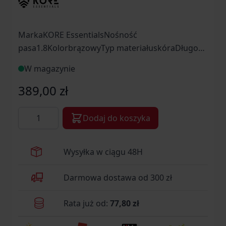
MarkaKORE EssentialsNośność
pasa1.8KolorbrązowyTyp materiałuskóraDługość
całkowita [cm]112Szerokość paska
W magazynie
[mm]38ProducentKORE Essentials, USA
389,00 zł
Ilość
Dodaj do koszyka
Wysyłka w ciągu 48H
Darmowa dostawa od 300 zł
Rata już od:
77,80 zł