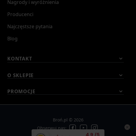
Nagrody i wyróżnienia
Producenci
Najczęstsze pytania
Blog
KONTAKT
O SKLEPIE
PROMOCJE
Broń.pl © 2026
Obserwuj nas:
Średnia ocena klient
4.9
/
5