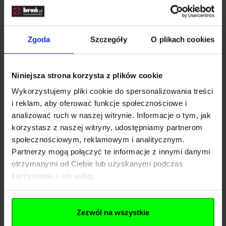
Rozwiń opis
Zgoda
Szczegóły
O plikach cookies
Dane techniczne
Niniejsza strona korzysta z plików cookie
Wykorzystujemy pliki cookie do spersonalizowania treści
Kod SKU
KOL.563-095
i reklam, aby oferować funkcje społecznościowe i
analizować ruch w naszej witrynie. Informacje o tym, jak
EAN
00810077912805
korzystasz z naszej witryny, udostępniamy partnerom
Producent
KORE
społecznościowym, reklamowym i analitycznym.
Partnerzy mogą połączyć te informacje z innymi danymi
otrzymanymi od Ciebie lub uzyskanymi podczas
Pliki do pobrania
korzystania z ich usług.
Zezwól na wszystkie