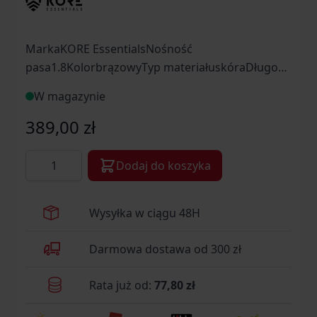
MarkaKORE EssentialsNośność
pasa1.8KolorbrązowyTyp materiałuskóraDługość
całkowita [cm]112Szerokość paska
W magazynie
[mm]38ProducentKORE Essentials, USA
389,00 zł
Ilość
Dodaj do koszyka
Wysyłka w ciągu 48H
Darmowa dostawa od 300 zł
Rata już od:
77,80 zł