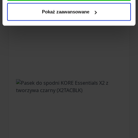
Więcej z KORE
Pokaż zaawansowane