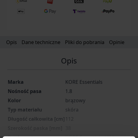
Opis
Dane techniczne
Pliki do pobrania
Opinie
Opis
Marka
KORE Essentials
Nośność pasa
1.8
Kolor
brązowy
Typ materiału
skóra
Długość całkowita [cm]
112
Szerokość paska [mm]
38
Producent
KORE Essentials, USA