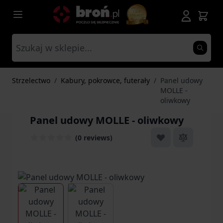
Przejdź do treści
Strzelectwo
/
Kabury, pokrowce, futerały
/
Panel udowy
MOLLE -
oliwkowy
Panel udowy MOLLE - oliwkowy
(0 reviews)
View larger image
View larger image