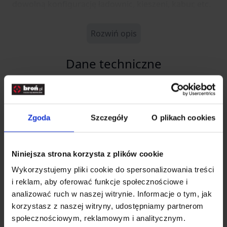
dowolną konfigurację ładownic, kieszeni, kabur, etc.
Rozwiń opis
Dane techniczne
Kod SKU
GF.GFT-19-009686
Zgoda
Szczegóły
O plikach cookies
EAN
5902543443434
Producent
GFC TACTICAL
Niniejsza strona korzysta z plików cookie
Producent
Wykorzystujemy pliki cookie do spersonalizowania treści
i reklam, aby oferować funkcje społecznościowe i
analizować ruch w naszej witrynie. Informacje o tym, jak
korzystasz z naszej witryny, udostępniamy partnerom
Nazwa
GF Corp Sp. z o.o. Sp. K.
społecznościowym, reklamowym i analitycznym.