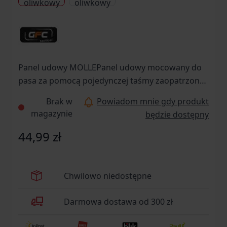
Panel udowy MOLLEPanel udowy mocowany do
pasa za pomocą pojedynczej taśmy zaopatrzonej
w klamrę typu fastex, oraz stabilizowany na udzie
Brak w
Powiadom mnie gdy produkt
osobną, szeroką taśmą. Pokrycie powierzchni
magazynie
będzie dostępny
panelu taśmami systemu modułowego MOLLE
pozwala na montaż i dowolną konfigurację
44,99 zł
ładownic, kieszeni, kabur, etc.
Chwilowo niedostępne
Darmowa dostawa od 300 zł