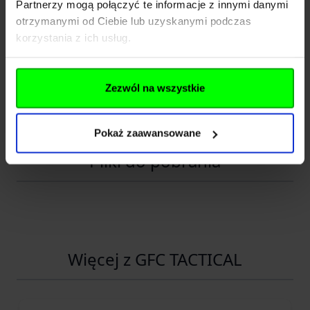
Partnerzy mogą połączyć te informacje z innymi danymi
Kraj
Polska
otrzymanymi od Ciebie lub uzyskanymi podczas
Adres
ul. Jana Długosza 42-46
korzystania z ich usług.
Kod pocztowy
51-162
Zezwól na wszystkie
Miasto
Wrocław
E-mail
b2b@gfcorp.pl
Pokaż zaawansowane
Pliki do pobrania
Więcej z GFC TACTICAL