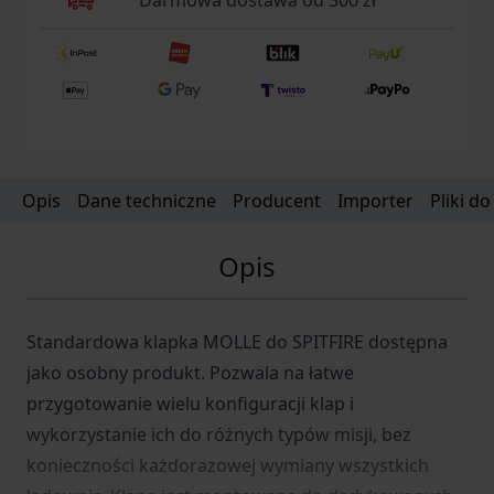
Darmowa dostawa od 300 zł
Opis
Dane techniczne
Producent
Importer
Pliki d
Opis
Standardowa klapka MOLLE do SPITFIRE dostępna
jako osobny produkt. Pozwala na łatwe
przygotowanie wielu konfiguracji klap i
wykorzystanie ich do różnych typów misji, bez
konieczności każdorazowej wymiany wszystkich