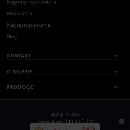
Nagrody i wyróżnienia
Producenci
Najczęstsze pytania
Blog
KONTAKT
O SKLEPIE
PROMOCJE
Broń.pl © 2026
Obserwuj nas:
Średnia ocena klient
4.9
/
5