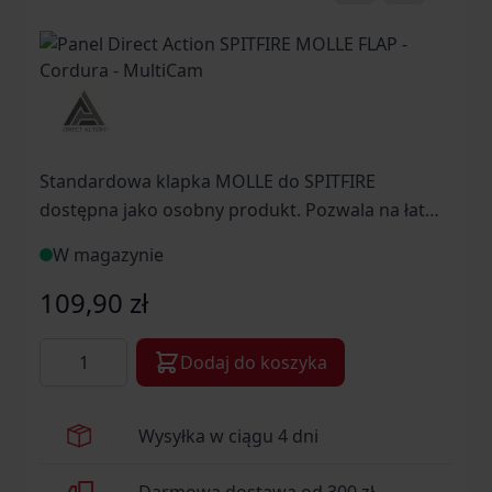
Standardowa klapka MOLLE do SPITFIRE
dostępna jako osobny produkt. Pozwala na łatwe
przygotowanie wielu konfiguracji klap i
W magazynie
wykorzystanie ich do różnych typów misji, bez
konieczności każdorazowej wymiany wszystkich
109,90 zł
ładownic. Klapa jest montowana do
Ilość
dedykowanych portów klap w SPITFIRE lub do
Dodaj do koszyka
interfejsu Chest Rig za pomocą dołączonych
sprzączek w konfiguracjach QD.
Wysyłka w ciągu 4 dni