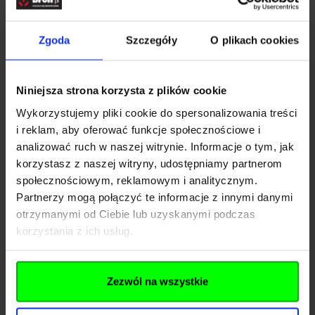
Entire M Wrocław -
Nazwa
Zgoda
Szczegóły
O plikach cookies
Helikon Polska
Kraj
Polska
Niniejsza strona korzysta z plików cookie
Adres
Radomska 34
Wykorzystujemy pliki cookie do spersonalizowania treści
i reklam, aby oferować funkcje społecznościowe i
Kod pocztowy
54-032
analizować ruch w naszej witrynie. Informacje o tym, jak
korzystasz z naszej witryny, udostępniamy partnerom
Miasto
Wrocław
społecznościowym, reklamowym i analitycznym.
E-mail
info@entirem.com
Partnerzy mogą połączyć te informacje z innymi danymi
otrzymanymi od Ciebie lub uzyskanymi podczas
Telefon
+48 71 317 80 00
korzystania z ich usług.
Importer
Zezwól na wszystkie