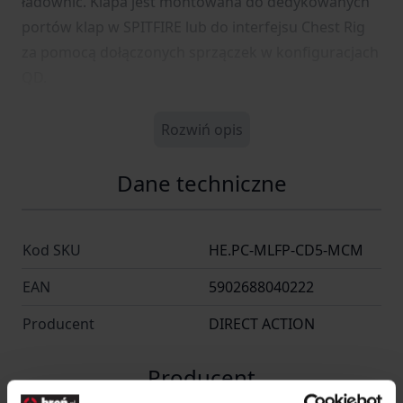
ładownic. Klapa jest montowana do dedykowanych
portów klap w SPITFIRE lub do interfejsu Chest Rig
za pomocą dołączonych sprzączek w konfiguracjach
QD.
Rozwiń opis
Dane techniczne
Kod SKU
HE.PC-MLFP-CD5-MCM
EAN
5902688040222
Producent
DIRECT ACTION
Producent