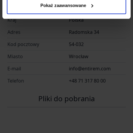
Entire M Wrocław -
Nazwa
Pokaż zaawansowane
Helikon Polska
Kraj
Polska
Adres
Radomska 34
Kod pocztowy
54-032
Miasto
Wrocław
E-mail
info@entirem.com
Telefon
+48 71 317 80 00
Pliki do pobrania