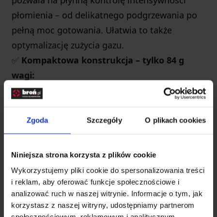
pozwala na płynną kontrolę intensywności
płomienia – od delikatnego podgrzewania po
pełną moc gotowania. Ułatwia to także
optymalizację zużycia gazu.
✅
Kompaktowa konstrukcja – tylko 84 g
wagi:
Palnik w wersji złożonej zajmuje minimalną
ilość miejsca (4,5 × 7 cm), dzięki czemu zmieści
się w każdym plecaku, nerce czy bocznej
Zgoda
Szczegóły
O plikach cookies
kieszeni ekwipunku.
✅
Trwałość i odporność – stal nierdzewna:
Niniejsza strona korzysta z plików cookie
Całość wykonana z wysokogatunkowej stali
Wykorzystujemy pliki cookie do spersonalizowania treści
nierdzewnej, odpornej na działanie wilgoci,
i reklam, aby oferować funkcje społecznościowe i
analizować ruch w naszej witrynie. Informacje o tym, jak
temperatur i uszkodzenia mechaniczne –
korzystasz z naszej witryny, udostępniamy partnerom
idealna do intensywnego użytku w trudnych
społecznościowym, reklamowym i analitycznym.