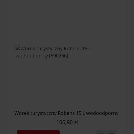
Zestaw zawiera: palnik, pokrowiec
transportowy
Dlaczego warto wybrać Robens Firefly?
Jeśli szukasz kompaktowego, mocnego i
niezawodnego palnika turystycznego, który
poradzi sobie z gotowaniem nawet w trudnych
warunkach i nie obciąży Twojego plecaka,
Robens Firefly będzie idealnym wyborem.
To praktyczne rozwiązanie dla wszystkich,
którzy cenią efektywność, bezpieczeństwo i
jakość wykonania.
Worek turystyczny Robens 15 L wodoodporny (69026
106,90 zł