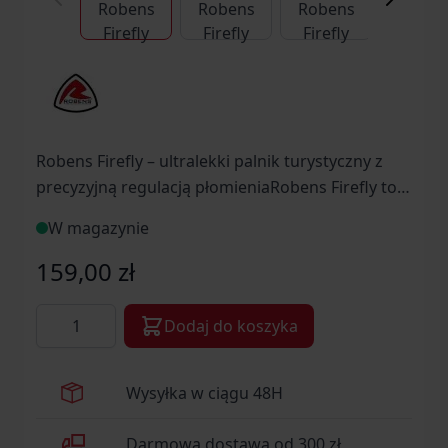
Robens Firefly – ultralekki palnik turystyczny z
precyzyjną regulacją płomieniaRobens Firefly to
kompaktowy, wytrzymały palnik turystyczny
W magazynie
zaprojektowany z myślą o miłośnikach biwaków,
trekkingu i dłuższych wypraw górskich. Dzięki
159,00 zł
niskiej wadze, niewielkim rozmiarom i dużej
Ilość
mocy płomienia, model Firefly doskonale
Dodaj do koszyka
sprawdzi się w terenie – pozwalając szybko i
bezpiecznie przygotować ciepły posiłek lub
Wysyłka w ciągu 48H
zagotować wodę niemal w każdych warunkach.
Darmowa dostawa od 300 zł