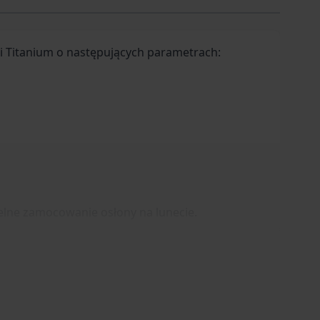
ii Titanium o następujących parametrach:
zelne zamocowanie osłony na lunecie.