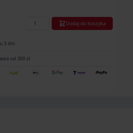
Ilość
Dodaj do koszyka
u 3 dni
wa od 300 zł