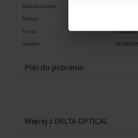
Kod pocztowy
05-300
Miasto
Nowe Osi
E-mail
info@delt
Telefon
25759299
Pliki do pobrania
Więcej z DELTA OPTICAL