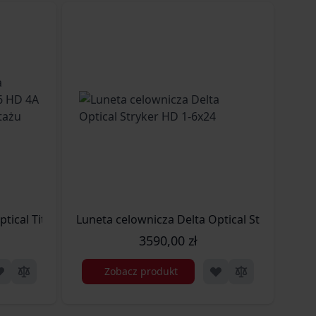
bus 34 mm bez montażu (DO-2507)
Optical Titanium 2,5-15x56 HD 4A SB tubus 30 mm bez mont
Luneta celownicza Delta Optical Stryker HD 
Lun
3590,00 zł
Zobacz produkt