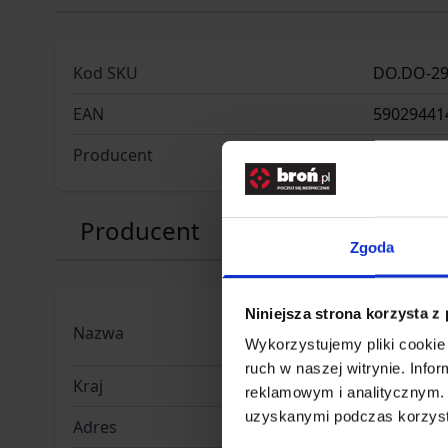
Kod SKU
DO.DO-2
EAN
59029441
Producent
DELTA OP
Producent
Zgoda
Niniejsza strona korzysta z
Delta Opt
Nazwa
odpowiedz
Wykorzystujemy pliki cookie 
ruch w naszej witrynie. Inf
Kraj
Polska
reklamowym i analitycznym. 
uzyskanymi podczas korzysta
Adres
Piękna 1