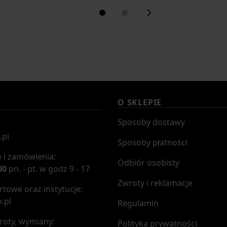
O SKLEPIE
T
Sposoby dostawy
.pl
Sposoby płatności
 i zamówienia:
Odbiór osobisty
00
pn. - pt. w godz 9 - 17
Zwroty i reklamacje
towe oraz instytucje:
.pl
Regulamin
roty, wymiany:
Polityka prywatności