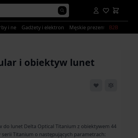
rby i nerki
Gadżety i elektronika
Męskie prezenty
B2B
lar i obiektyw lunet
w do lunet Delta Optical Titanium z obiektywem 44
serii Titanium o następujących parametrach: