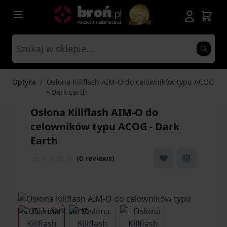
Przejdź do treści
Optyka
/
Osłona Killflash AIM-O do celowników typu ACOG
- Dark Earth
Osłona Killflash AIM-O do
celowników typu ACOG - Dark
Earth
(0 reviews)
View larger image
View larger image
View larger image