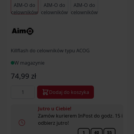
Killflash do celowników typu ACOG
W magazynie
74,99 zł
Ilość
Dodaj do koszyka
Jutro u Ciebie!
Zamów kurierem InPost do godz. 15 i
odbierz jutro!
1
40
55