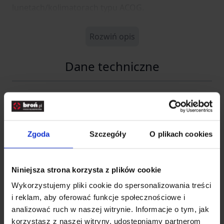
lunetach/kolimatorach typu ACOG.
Rozwiń opis
Dane techniczne
Kod SKU
GF.AMO-10-024241
EAN
5902543169594
Zgoda
Szczegóły
O plikach cookies
Producent
AIM-O
Niniejsza strona korzysta z plików cookie
Producent
Wykorzystujemy pliki cookie do spersonalizowania treści
i reklam, aby oferować funkcje społecznościowe i
analizować ruch w naszej witrynie. Informacje o tym, jak
INFINITY FUND Sp z o. o.
Nazwa
korzystasz z naszej witryny, udostępniamy partnerom
SK