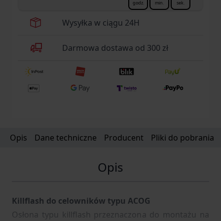
godz.
min.
sek.
Wysyłka w ciągu 24H
Darmowa dostawa od 300 zł
Opis
Dane techniczne
Producent
Pliki do pobrania
Opis
Killflash do celowników typu ACOG
Osłona typu killflash przeznaczona do montażu na