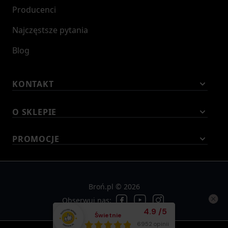
Producenci
Najczęstsze pytania
Blog
KONTAKT
O SKLEPIE
PROMOCJE
Broń.pl © 2026
Obserwuj nas:
Średnia ocena klient
4.9
/
5
Świetnie
Łącznie opinii:
6952 opinii