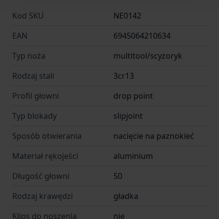
z wysokiej jakości materiałów
Kod SKU
NE0142
- 4 funkcje zamknięte w jednym – zawsze
EAN
6945064210634
gotowe do działania
- Bezpieczna, składana konstrukcja – wygoda i
Typ noża
multitool/scyzoryk
ochrona przed przypadkowym skaleczeniem
Rodzaj stali
3cr13
- Idealny na prezent, do samochodu, biura,
Profil głowni
drop point
podróży czy codziennego użytku
Podsumowanie:
Typ blokady
slipjoint
NexTool Mini Pocket Knife NE0143 to
Sposób otwierania
nacięcie na paznokieć
wielofunkcyjny kieszonkowy nóż, który łączy
Materiał rękojeści
aluminium
praktyczność z kompaktową formą.
Niezastąpiony w sytuacjach codziennych i
Długość głowni
50
awaryjnych.
Rodzaj krawędzi
gładka
Niezwykle lekki, solidny i estetyczny –
Klips do noszenia
nie
zaprojektowany, by być zawsze pod ręką, kiedy