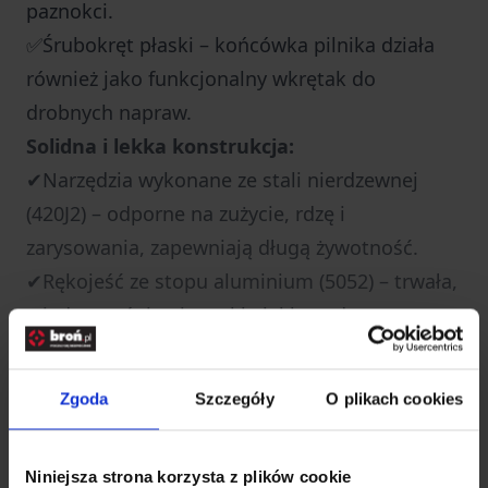
paznokci.
✅Śrubokręt płaski – końcówka pilnika działa
również jako funkcjonalny wkrętak do
drobnych napraw.
Solidna i lekka konstrukcja:
✔Narzędzia wykonane ze stali nierdzewnej
(420J2) – odporne na zużycie, rdzę i
zarysowania, zapewniają długą żywotność.
✔Rękojeść ze stopu aluminium (5052) – trwała,
a jednocześnie niezwykle lekka, odporna na
warunki atmosferyczne i korozję.
✔Całkowicie składana konstrukcja – eliminuje
Zgoda
Szczegóły
O plikach cookies
ryzyko przypadkowego otwarcia i zapewnia
bezpieczne przenoszenie w kieszeni czy przy
Niniejsza strona korzysta z plików cookie
kluczach.