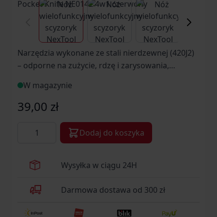
View larger image
View larger image
View larger ima
Vi
Narzędzia wykonane ze stali nierdzewnej (420J2)
– odporne na zużycie, rdzę i zarysowania,
zapewniają długą żywotność.
W magazynie
39,00 zł
Ilość
Dodaj do koszyka
Wysyłka w ciągu 24H
Darmowa dostawa od 300 zł