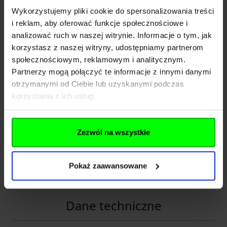
Wykorzystujemy pliki cookie do spersonalizowania treści
Specyfikacja techniczna:
i reklam, aby oferować funkcje społecznościowe i
Liczba funkcji 4 (ostrze, nożyczki, pilnik,
analizować ruch w naszej witrynie. Informacje o tym, jak
śrubokręt)
korzystasz z naszej witryny, udostępniamy partnerom
społecznościowym, reklamowym i analitycznym.
Materiał narzędzi Stal nierdzewna 420J2
Partnerzy mogą połączyć te informacje z innymi danymi
Materiał obudowy Stop aluminium 5052
otrzymanymi od Ciebie lub uzyskanymi podczas
Długość całkowita 15,2 cm (po rozłożeniu)
korzystania z ich usług.
Długość po złożeniu 6,45 cm
Waga ok. 29 g
Zezwól na wszystkie
Kolor Czerwony
Dlaczego warto wybrać NexTool NE0143?
Pokaż zaawansowane
- Minimalistyczny design i ultrakompaktowe
Rozwiń opis
wymiary – idealny do codziennego noszenia
(EDC)
Dane techniczne
- Lekkość i trwałość – tylko 29 g, ale wykonany