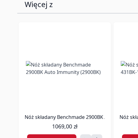
Więcej z
niezawodność działania i gotowość do intensywnego użyt
To świetny wybór dla użytkowników ceniących noże klasy
Dane techniczne
Dane podstawowe:
Typ noża: składany
Profil głowni: Drop Point
Blokada ostrza:
Auto AXIS®
Materiał i wykończenie:
Typ stali:
CPM MagnaCut
Nóż składany Benchmade 2900BK Auto Immunity
Nóż skł
Rozwiązania konstrukcyjne:
1069,00 zł
Jelec: brak