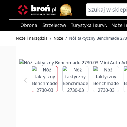
Przejdź do treści
Obrona
Strzelectwo
Turystyka i survival
Noże i 
Noże i narzędzia
/
Noże
/
Nóż taktyczny Benchmade 273
View larger image
View larger image
View larg