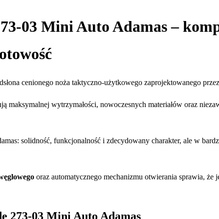
73-03 Mini Auto Adamas – kompa
gotowość
słona cenionego noża taktyczno-użytkowego zaprojektowanego prze
ują maksymalnej wytrzymałości, nowoczesnych materiałów oraz niezaw
Adamas: solidność, funkcjonalność i zdecydowany charakter, ale w ba
 węglowego
oraz automatycznego mechanizmu otwierania sprawia, że je
de 273-03 Mini Auto Adamas