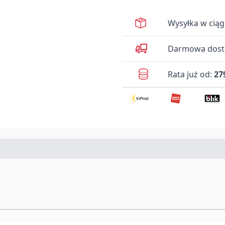
Wysyłka w cią
Darmowa dosta
Rata już od:
27