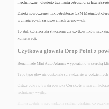
mechanicznej, długiego trzymania ostrości oraz łatwiejszeg
Dzięki nowoczesnej mikrostrukturze CPM MagnaCut oferuje 
wymagających zastosowaniach terenowych.
To stal, która została stworzona dla użytkowników szukaj
konserwacji.
Użytkowa głownia Drop Point z pow
Benchmade Mini Auto Adamas wyposażono w szeroką klin
Tego typu głownia doskonale sprawdza się w codziennych p
Ostrze pokryto trwałą powłoką
Cerakote
w szarym kolorze
techniczny wygląd.
Klinga została wyprowadzona
szlifem płaskim
, co przekła