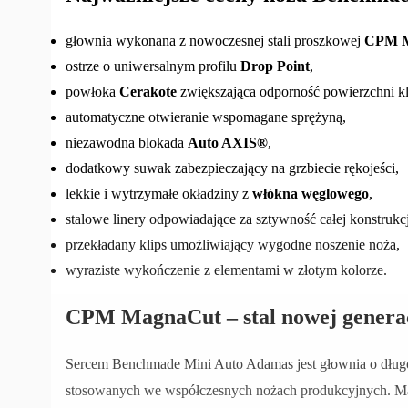
głownia wykonana z nowoczesnej stali proszkowej
CPM M
ostrze o uniwersalnym profilu
Drop Point
,
powłoka
Cerakote
zwiększająca odporność powierzchni kl
automatyczne otwieranie wspomagane sprężyną,
niezawodna blokada
Auto AXIS®
,
dodatkowy suwak zabezpieczający na grzbiecie rękojeści,
lekkie i wytrzymałe okładziny z
włókna węglowego
,
stalowe linery odpowiadające za sztywność całej konstrukcj
przekładany klips umożliwiający wygodne noszenie noża,
wyraziste wykończenie z elementami w złotym kolorze.
CPM MagnaCut – stal nowej generac
Sercem Benchmade Mini Auto Adamas jest głownia o dług
stosowanych we współczesnych nożach produkcyjnych. Mate