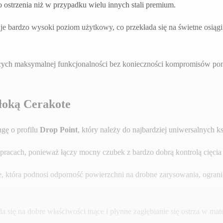
o ostrzenia niż w przypadku wielu innych stali premium.
bardzo wysoki poziom użytkowy, co przekłada się na świetne osiągi 
ących maksymalnej funkcjonalności bez konieczności kompromisów pomi
łoką Cerakote
gę o profilu
Drop Point
, który należy do najbardziej uniwersalnych ks
racach, ponieważ łączy mocny czubek z bardzo dobrą kontrolą cięcia 
, która podnosi odporność powierzchni na drobne zarysowania, ogranic
da się na dobre właściwości tnące i płynne zagłębianie się ostrza w mate