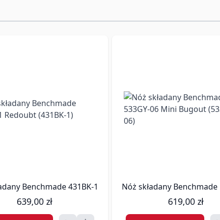
kowania.
 premium, którzy poszukują modelu o mocnym charakterze, a jednocz
 (2900BK)
adany Benchmade 431BK-1 Redoubt (431BK-1)
Nóż składany Benchmade 
639,00 zł
619,00 zł