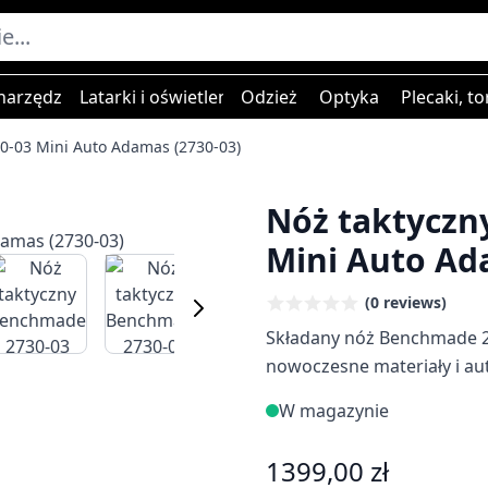
narzędzia
Latarki i oświetlenie
Odzież
Optyka
Plecaki, to
0-03 Mini Auto Adamas (2730-03)
Nóż taktyczn
Mini Auto Ad
er image
View larger image
View larger image
View larger image
(0 reviews)
Składany nóż Benchmade 2
nowoczesne materiały i automatyczna 
Auto Adamas to kompaktow
W magazynie
użytkowego zaprojektowa
Siberta.
1399,00 zł