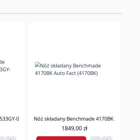
eśnie wygodnego do codziennego noszenia.
533GY-06 Mini Bugout (533GY-06)
Nóż składany Benchmade 4170BK Auto Fact 
Nóż
1849,00 zł