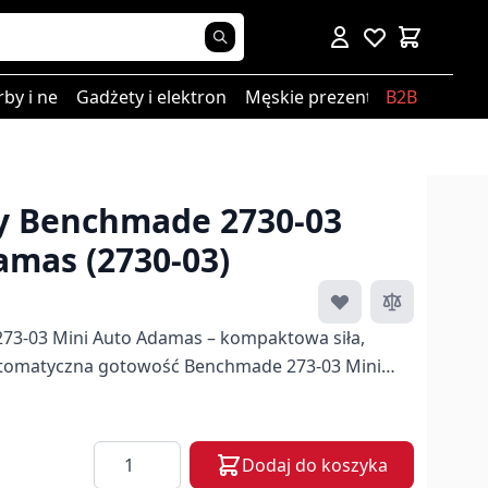
rby i nerki
Gadżety i elektronika
Męskie prezenty
B2B
y Benchmade 2730-03
amas (2730-03)
73-03 Mini Auto Adamas – kompaktowa siła,
gotowość Benchmade 273-03 Mini
a odsłona cenionego noża taktyczno-
nego przez uznanego knifemakera Shane’a
Ilość
Dodaj do koszyka