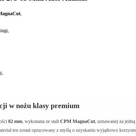
agnaCut
,
ingi,
i,
ji w nożu klasy premium
ości
82 mm
, wykonana ze stali
CPM MagnaCut
, uznawanej za jedną
riał ten został opracowany z myślą o uzyskaniu wyjątkowo korzystne