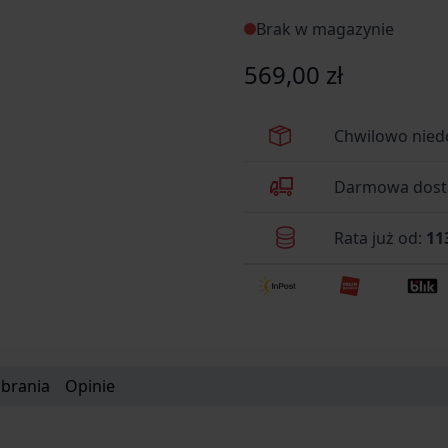
składanego z ponadczasową
Brak w magazynie
569,00 zł
Chwilowo nied
Darmowa dosta
Rata już od:
11
obrania
Opinie