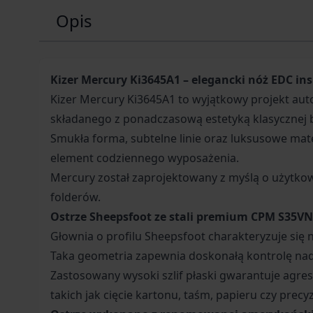
Opis
Kizer Mercury Ki3645A1 – elegancki nóż EDC i
Kizer Mercury Ki3645A1 to wyjątkowy projekt aut
składanego z ponadczasową estetyką klasycznej b
Smukła forma, subtelne linie oraz luksusowe mate
element codziennego wyposażenia.
Mercury został zaprojektowany z myślą o użytkow
folderów.
Ostrze Sheepsfoot ze stali premium CPM S35VN
Głownia o profilu Sheepsfoot charakteryzuje się 
Taka geometria zapewnia doskonałą kontrolę nad
Zastosowany wysoki szlif płaski gwarantuje agres
takich jak cięcie kartonu, taśm, papieru czy precy