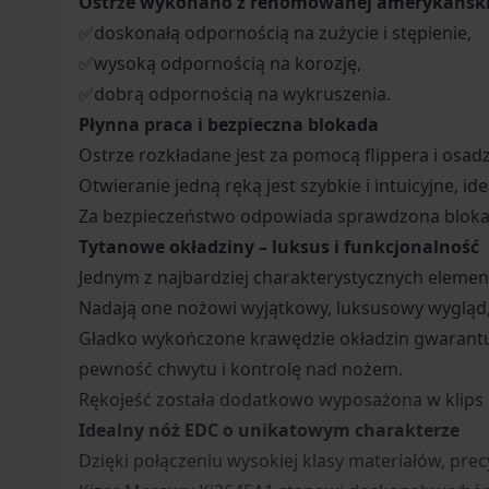
Ostrze wykonano z renomowanej amerykańskiej 
✅doskonałą odpornością na zużycie i stępienie,
✅wysoką odpornością na korozję,
✅dobrą odpornością na wykruszenia.
Płynna praca i bezpieczna blokada
Ostrze rozkładane jest za pomocą flippera i osa
Otwieranie jedną ręką jest szybkie i intuicyjne, 
Za bezpieczeństwo odpowiada sprawdzona blokada 
Tytanowe okładziny – luksus i funkcjonalność
Jednym z najbardziej charakterystycznych eleme
Nadają one nożowi wyjątkowy, luksusowy wygląd,
Gładko wykończone krawędzie okładzin gwarantu
pewność chwytu i kontrolę nad nożem.
Rękojeść została dodatkowo wyposażona w klips 
Idealny nóż EDC o unikatowym charakterze
Dzięki połączeniu wysokiej klasy materiałów, pr