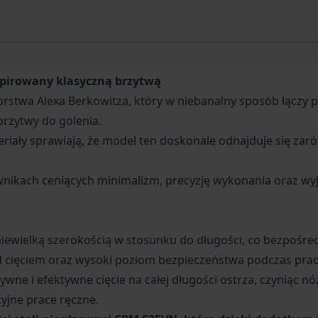
nspirowany klasyczną brzytwą
orstwa Alexa Berkowitza, który w niebanalny sposób łączy
rzytwy do golenia.
riały sprawiają, że model ten doskonale odnajduje się zaró
nikach ceniących minimalizm, precyzję wykonania oraz wyj
niewielką szerokością w stosunku do długości, co bezpośre
 cięciem oraz wysoki poziom bezpieczeństwa podczas pracy
ywne i efektywne cięcie na całej długości ostrza, czyniąc
zyjne prace ręczne.