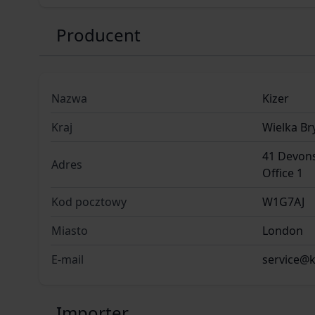
Producent
Nazwa
Kizer
Kraj
Wielka Br
41 Devons
Adres
Office 1
Kod pocztowy
W1G7AJ
Miasto
London
E-mail
service@k
Importer