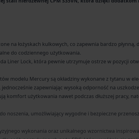
stali nierdzewnej CPM S35VN, która dzięki dodatkom n
dzone na łożyskach kulkowych, co zapewnia bardzo płynną,
idealne do codziennego użytkowania.
Liner Lock, która pewnie utrzymuje ostrze w pozycji otwar
ntów modelu Mercury są okładziny wykonane z tytanu w ele
 jednocześnie zapewniając wysoką odporność na uszkodze
ją komfort użytkowania nawet podczas dłuższej pracy, na
do noszenia, umożliwiający wygodne i bezpieczne przenosz
ecyzyjnego wykonania oraz unikalnego wzornictwa inspirow