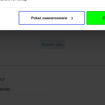
Pokaż zaawansowane
Z
Rozwiń opis
257
36980