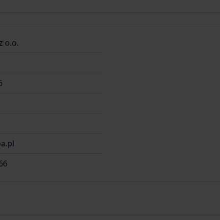
z o.o.
6
a.pl
66