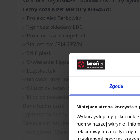
Kizer Mercury Ki3645A1 stanowi doskonały wybór 
Cechy noża Kizer Mercury Ki3645A1:
✅Projekt: Alex Berkowitz
✅Typ noża: składany EDC
✅Profil ostrza: Sheepsfoot
✅Stal ostrza: CPM S35VN
✅Szlif: płaski
✅Otwieranie: flipper
✅Łożyska: tak
✅Blokada: Liner Lock
Zgoda
✅Okładziny: tytan (złoty kolor)
✅Klips do noszenia: tak
Dane techniczne
Niniejsza strona korzysta z
Typ noża: składany
Wykorzystujemy pliki cookie 
Blokada ostrza: Liner Lock
ruch w naszej witrynie. Inf
Profil głowni: Sheepsfoot
reklamowym i analitycznym. 
uzyskanymi podczas korzysta