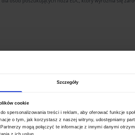
dla osób poszukujących noża EDC, który wyróżnia się zarówn
Szczegóły
 plików cookie
do spersonalizowania treści i reklam, aby oferować funkcje sp
ormacje o tym, jak korzystasz z naszej witryny, udostępniamy p
Partnerzy mogą połączyć te informacje z innymi danymi otrzym
nia z ich usług.