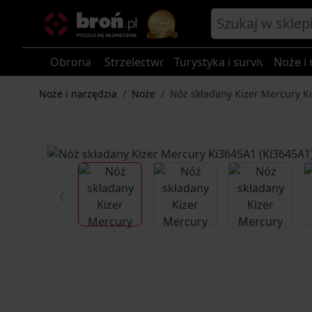
Przejdź do treści
Obrona
Strzelectwo
Turystyka i survival
Noże i 
Noże i narzędzia
/
Noże
/
Nóż składany Kizer Mercury K
View larger image
View larger image
View larg