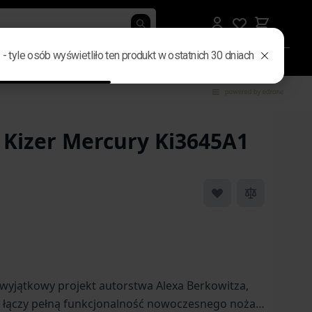
rby i nerki
Gadżety i elektronika
Męskie prezenty
B2B
 Kizer Mercury Ki3645A1
 image
 wyjątkowy projekt autorstwa Alexa Berkowitza,
 łączy pełną funkcjonalność nowoczesnego noża