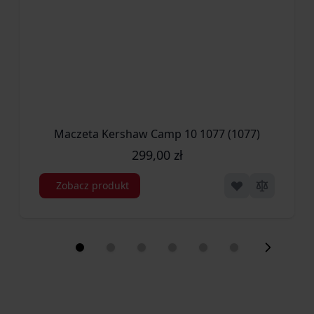
Grubość głowni [mm] 2,8
Masa [g] 156
Informacje producenta
Producent Kershaw, USA
Symbol dostawcy 1556BW
Maczeta Kershaw Camp 10 1077 (1077)
299,00 zł
Zobacz produkt