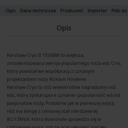
Opis
Dane techniczne
Producent
Importer
Pliki d
Opis
Kershaw Cryo II 1556BW to większa,
zmodernizowana wersja popularnego noża edc Crio,
który powstał we współpracy z uznanym
projektantem noży Rickiem Hinderer.
Kershaw Cryo to nóż wielokrotnie nagradzany nóż
edc, który zyskał spore uznanie i popularność wśród
pasjonatów noży. Podobnie jak w pierwszej edycji,
nóż ma klingę z cenionej stali nierdzewnej
8Cr13MoV, która doskonale sprawdza się w
codziennej pracy, ostrze oraz rękojeść zostały