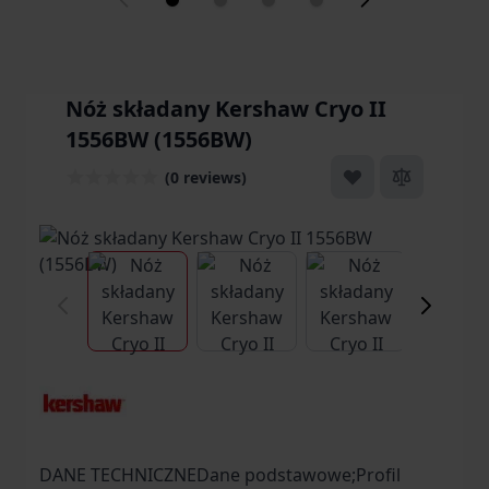
Nóż składany Kershaw Cryo II
1556BW (1556BW)
(0 reviews)
View larger image
View larger image
View larger ima
Vi
DANE TECHNICZNEDane podstawowe;Profil