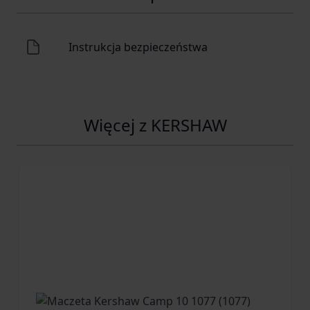
Typ otwierania
flipper ,
Instrukcja bezpieczeństwa
kołek pod kciuk
Typ stali nierdzewna - 8Cr13MoV
Dane dodatkowe
Klips do noszenia jest
Więcej z KERSHAW
Materiał okładzin metal - stal nierdzewna
Odporność na korozję średnia
Odporność na stępienie średnia
Typ szlifu wklęsły
Wspomaganie otwarcia tak, sprężynowe
Zastosowanie (przeznaczenie) EDC
Wymiary
Długość całkowita [mm] 197
Długość głowni [mm] 82
Długość po złożeniu [mm] 112