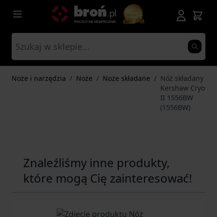
Przejdź do treści
Noże i narzędzia
/
Noże
/
Noże składane
/
Nóż składany
Kershaw Cryo
II 1556BW
(1556BW)
Znaleźliśmy inne produkty,
które mogą Cię zainteresować!
Navigating through the elements of the carousel is possib
Press to skip carousel
Press to go to carousel navigation