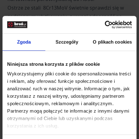
Ostrze ze stali 8Cr13MoV świetnie sprawdzi się w
codziennym użytkowaniu, z uwagi odporność na
korozję, dobre trzymanie ostrości oraz łatwość
ostrzenia, do którego w zupełności wystarcza
kieszonkowa osełka.
Zgoda
Szczegóły
O plikach cookies
Funkcjonalne ostrze
Masywna klinga o użytkowym profilu drop-point ma
Niniejsza strona korzysta z plików cookie
efektowne wykończenie BlackWash (czarne
Wykorzystujemy pliki cookie do spersonalizowania treści
oksydowanie), która skutecznie maskuje wszelkie
i reklam, aby oferować funkcje społecznościowe i
zarysowanie lub wytarcia głowni powstałe podczas
analizować ruch w naszej witrynie. Informacje o tym, jak
użytkowania.
korzystasz z naszej witryny, udostępniamy partnerom
Dzięki zastosowaniu mocnego sztychu, wklęsłego
społecznościowym, reklamowym i analitycznym.
Partnerzy mogą połączyć te informacje z innymi danymi
szlifu oraz krawędzi tnącej o łagodnej krzywiźnie,
otrzymanymi od Ciebie lub uzyskanymi podczas
nóż ma dobre właściwości tnące, a ostrze nie klinuje
korzystania z ich usług.
się w ciętym materiale.
Grubość klingi w najszerszym miejscu wynosi 2,8